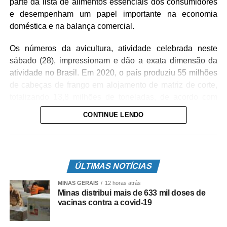
parte da lista de alimentos essenciais dos consumidores
e desempenham um papel importante na economia
doméstica e na balança comercial.
Os números da avicultura, atividade celebrada neste
sábado (28), impressionam e dão a exata dimensão da
atividade no Brasil. Em 2020, o país produziu 55 milhões
de cabeças de frango em alojamento de matriz de corte,
totalizando 13,8 milhões de toneladas, de acordo com
dados da Associação Brasileira de Proteína Animal
CONTINUE LENDO
(ABPA). Desse total, 35,47% foi produzido pelo estado do
Paraná, 14,88% por Santa Catarina e 14,02% pelo Rio
Grande do Sul.
ÚLTIMAS NOTÍCIAS
O desempenho e esforço dos avicultores também
contribuem para manter o Brasil na liderança mundial de
MINAS GERAIS
12 horas atrás
exportação de frango. Segundo a Secex, só no ano
Minas distribui mais de 633 mil doses de
vacinas contra a covid-19
passado, o país embarcou 4,23 milhões de toneladas
para mais de 150 países. Os principais destinos foram