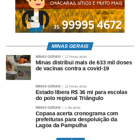
Cadec Brasil para esclarecer pontos previstos na Lei.
Também contribuiu para a construção do
Manual de
Boas Práticas das Cadecs
.
Para o vice-presidente da Comissão e produtor há 17
anos em Mato Grosso do Sul, Adroaldo Hoffmann, a
MINAS GERAIS
avicultura integrada é uma atividade extremamente
MINAS GERAIS
12 horas atrás
importante, principalmente para os pequenos produtores
Minas distribui mais de 633 mil doses
rurais, que se tornam grandes através de tecnologia,
de vacinas contra a covid-19
genética, bom manejo e resultados expressivos em
termos de índices zootécnicos.
MINAS GERAIS
12 horas atrás
Estado libera R$ 36 mi para escolas
“Gerar renda e emprego e abastecer a produção de aves
do polo regional Triângulo
em áreas entre 5 e 10 hectares é a mais pura
MINAS GERAIS
1 dia atrás
demonstração da habilidade e comprometimento que o
Copasa acerta cronograma com
nosso produtor tem com a atividade. As palavras para
prefeituras para despoluição da
elogiar os produtores são comprometimento, disciplina e
Lagoa da Pampulha
resiliência”, disse.