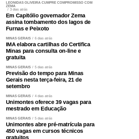
parceria com o Serviço Nacional de Aprendizagem Rural
LEÔNIDAS OLIVEIRA CUMPRE COMPROMISSO COM
ZEMA
(Senar) e com a cooperativa. “Fizemos o curso de gestão
3 dias atrás
Em Capitólio governador Zema
de pessoas aos nossos encarregados, o que evoluiu a
assina tombamento dos lagos de
granja tanto administrativamente, como na qualidade de
Furnas e Peixoto
trabalho de nossos colaboradores”, disse.
MINAS GERAIS
6 dias atrás
IMA elabora cartilhas do Certifica
DIENER GONÇALVES DE SANTANA
Minas para consulta on-line e
gratuita
Cianorte – Paraná
MINAS GERAIS
5 dias atrás
Previsão do tempo para Minas
Diener iniciou na atividade da avicultura no ano de 2003.
Gerais nesta terça-feira, 21 de
Sua principal motivação foi a de produzir alimentos, dar
setembro
continuidade à vida e sustentabilidade à agricultura
familiar.
MINAS GERAIS
4 dias atrás
Unimontes oferece 39 vagas para
mestrado em Educação
“Todos os ramos de negócios passam por momentos
bons e momentos difíceis. Hoje passamos por um
MINAS GERAIS
5 dias atrás
momento difícil, mas no apanhado geral, desde o início
Unimontes abre pré-matrícula para
450 vagas em cursos técnicos
até os dias de hoje, a atividade nos proporcionou uma
gratuitos
vida melhor”, disse.