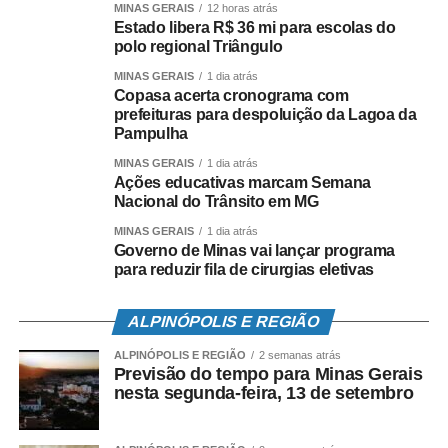
China (16,3%), Arábia Saudita (11,3%) e Japão (9,9%).
MINAS GERAIS
12 horas atrás
Estado libera R$ 36 mi para escolas do
polo regional Triângulo
Com relação aos ovos, em 2020 foram produzidas 53
bilhões de unidades, sendo 99,69% destinadas ao
MINAS GERAIS
1 dia atrás
mercado interno, de acordo com números da ABPA. O
Copasa acerta cronograma com
prefeituras para despoluição da Lagoa da
Estado de São Paulo é o maior produtor do país.
Pampulha
O consumo per capita de ovos tem apresentado
MINAS GERAIS
1 dia atrás
Ações educativas marcam Semana
crescimento ao longo dos anos. Em 2020, cada habitante
Nacional do Trânsito em MG
consumiu em média 251 unidades. Já em 2019, o total
MINAS GERAIS
1 dia atrás
chegou a 230 unidades. A carne de frango também está
Governo de Minas vai lançar programa
presente em todas as classes sociais e 80% da
para reduzir fila de cirurgias eletivas
população brasileira come no mínimo de duas a três
vezes por semana. No ano passado, totalizou 45,27
ALPINÓPOLIS E REGIÃO
quilos por habitante.
ALPINÓPOLIS E REGIÃO
2 semanas atrás
Previsão do tempo para Minas Gerais
No Brasil, o principal modelo produtivo da avicultura é o
nesta segunda-feira, 13 de setembro
sistema de integração. Na relação contratual, a
agroindústria fornece os insumos, assistência técnica e
garante o fornecimento dos animais, enquanto o produtor