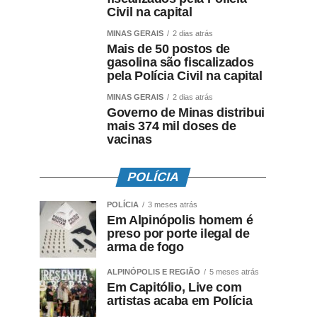
Civil na capital
MINAS GERAIS
2 dias atrás
Mais de 50 postos de
gasolina são fiscalizados
pela Polícia Civil na capital
MINAS GERAIS
2 dias atrás
Governo de Minas distribui
mais 374 mil doses de
vacinas
POLÍCIA
POLÍCIA
3 meses atrás
Em Alpinópolis homem é
preso por porte ilegal de
arma de fogo
ALPINÓPOLIS E REGIÃO
5 meses atrás
Em Capitólio, Live com
artistas acaba em Polícia