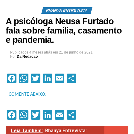
RHANYA ENTREVISTA
A psicóloga Neusa Furtado
fala sobre família, casamento
e pandemia.
Publicados
4 meses atrás
em
21 de junho de 2021
Por
Da Redação
Facebook
WhatsApp
Twitter
LinkedIn
Email
Compartilhar
COMENTE ABAIXO:
Facebook
WhatsApp
Twitter
LinkedIn
Email
Compartilhar
Leia Também:
Rhanya Entrevista: