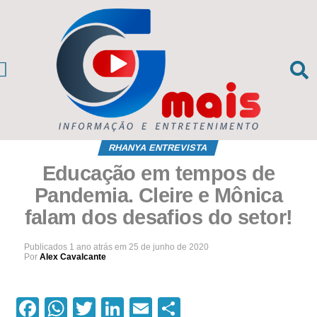
CIAS DA REGIÃO
sil e Mundo
RHANYA ENTREVISTA
Educação em tempos de
Pandemia. Cleire e Mônica
falam dos desafios do setor!
Publicados
1 ano atrás
em
25 de junho de 2020
Por
Alex Cavalcante
Facebook
WhatsApp
Twitter
LinkedIn
Email
Compartilhar