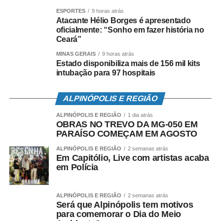
ESPORTES
9 horas atrás
Atacante Hélio Borges é apresentado
Fonte: Daily News
oficialmente: “Sonho em fazer história no
Ceará”
COMENTE ABAIXO:
MINAS GERAIS
9 horas atrás
Estado disponibiliza mais de 156 mil kits
intubação para 97 hospitais
Facebook
WhatsApp
Twitter
LinkedIn
Email
Compartilhar
ALPINÓPOLIS E REGIÃO
ALPINÓPOLIS E REGIÃO
1 dia atrás
OBRAS NO TREVO DA MG-050 EM
PARAÍSO COMEÇAM EM AGOSTO
ALPINÓPOLIS E REGIÃO
2 semanas atrás
Em Capitólio, Live com artistas acaba
em Polícia
ALPINÓPOLIS E REGIÃO
2 semanas atrás
Será que Alpinópolis tem motivos
para comemorar o Dia do Meio