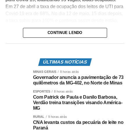
Em 27 de abril a taxa de ocupação dos leitos de UTI para
Covid-19 era de 68%. No dia 12 de maio, 15 dias depois,
a taxa subiu para 100% e continua assim desde então.
Já com relação às enfermarias, em 27 de abril a taxa era
CONTINUE LENDO
de 49% de ocupação. No dia 12 e 28 de maio 96% dos
leitos estavam ocupados, mas infelizmente nesse sábado
atingiu os 100% de ocupação.
A microrregião de Passos, que abrange 14 municípios,
ÚLTIMAS NOTÍCIAS
enfrenta este colapso na saúde, quase todos os hospitais
MINAS GERAIS
8 horas atrás
estão lotados. Isso fez com que pacientes da região
Governador anuncia a pavimentação de 73
fossem transferidos para outras cidades do estado nesta
quilômetros da MG-402, no Norte de Minas
sexta-feira. Para conter o avanço da pandemia pelo
ESPORTES
8 horas atrás
menos 11 cidades publicaram decretos com medidas
Com Patrick de Paula e Danilo Barbosa,
Verdão treina transições visando América-
mais restritivas para essa semana.
MG
RURAL
9 horas atrás
Leia Também:
Aposentada é vítima
CNA levanta custos da pecuária de leite no
de golpe por telefone
Paraná