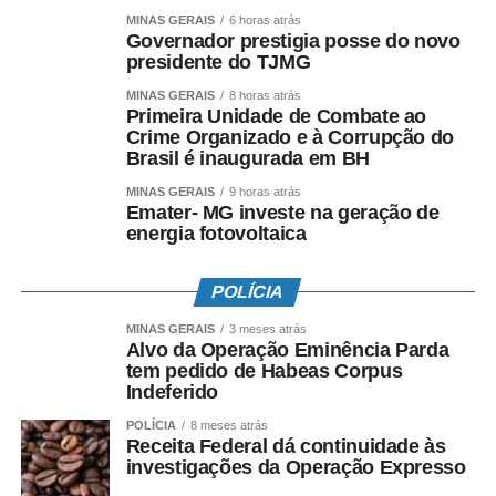
ordem jurídica e do estado democrático”, assinalou.
MINAS GERAIS
6 horas atrás
Governador prestigia posse do novo
presidente do TJMG
Leia Também:
Documentário produzido por jovens do Fica
Vivo! resgata história de comunidade de BH
MINAS GERAIS
8 horas atrás
Primeira Unidade de Combate ao
Ele chegou ao tribunal ao assumir uma cadeira como
Crime Organizado e à Corrupção do
desembargador do TJMG em 2014 e, antes de chegar à
Brasil é inaugurada em BH
presidência do tribunal, havia sido superintendente
MINAS GERAIS
9 horas atrás
adjunto administrativo da Casa, onde também exerceu as
Emater- MG investe na geração de
funções de superintendente de Planejamento
energia fotovoltaica
Administrativo e Gestão de Bens, Serviços e Patrimônio,
além de membro da Comissão de Orçamento,
POLÍCIA
Planejamento e Finanças.
MINAS GERAIS
3 meses atrás
Alvo da Operação Eminência Parda
Também tomaram posse na cerimônia os demais
tem pedido de Habeas Corpus
integrantes da Alta Direção da Corte: desembargador
Indeferido
Alberto Vilas Boas Vieira de Sousa (primeiro vice-
POLÍCIA
8 meses atrás
presidente), desembargador Renato Luís Dresch
Receita Federal dá continuidade às
segundo (vice-presidente), desembargadora Ana Paula
investigações da Operação Expresso
Nannetti Caixeta (terceira vice-presidente),