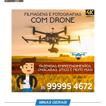
José Arthur Filho se formou em Direito no ano de 1984,
pela Universidade Federal de Minas Gerais (UFMG). Ele
já havia ocupado cargos na Diretoria da Associação dos
Advogados de Minas Gerais,foi diretor jurídico do Banco
de Crédito Real, consultor jurídico do Instituto Mineiro de
Assistência aos Municípios (Imam) e também atuou no
Tribunal Regional Eleitoral (TRE-MG).
O novo encarregado pela direção do colegiado de
magistrados enfatizou o papel do Judiciário na proteção
de uma sociedade livre, justa, fraterna e solidária,
obedecendo preceitos da Constituição Federal de 1988,
e reverberou a importância de manutenção do diálogo
entre instituições. “Manteremos uma relação harmoniosa
e o equilíbrio entre os Poderes, seguiremos em defesa de
garantias e independência e autonomia do Judiciário,
vamos fortalecer o permanente diálogo com advogados,
procuradores do Estado, Ministério Público e membros da
MINAS GERAIS
Defensoria Pública com o objetivo comum de defesa da