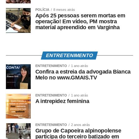
desembargador Luiz Carlos de Azevedo Corrêa Junior
POLÍCIA
8 meses atrás
(corregedor-geral de Justiça) e Yeda Monteiro Athias
Após 25 pessoas serem mortas em
operação! Em vídeo, PM mostra
(vice-corregedora-geral de Justiça).
material apreendido em Varginha
O Legislativo mineiro também esteve na solenidade, com
a presença do presidente do Assembleia Legislativa de
Minas Gerais (ALMG), Agostinho Patrus. A mesa de honra
ENTRETENIMENTO
foi composta ainda pelo prefeito de Belo Horizonte, Fuad
Noman, e pela presidente da Câmara Municipal de BH,
ENTRETENIMENTO
1 ano atrás
Confira a estreia da advogada Bianca
Nely Aquino, além do senador Alexandre Silveira e do
Melo no www.GMAIS.TV
deputado federal Olavo Bilac.
Fonte:
Agência Minas
ENTRETENIMENTO
1 ano atrás
A intrepidez feminina
COMENTE ABAIXO:
ENTRETENIMENTO
2 anos atrás
Grupo de Capoeira alpinopolense
participa do terceiro batizado em