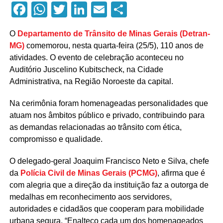
Facebook
WhatsApp
Twitter
LinkedIn
Email
Compartilhar
O
Departamento de Trânsito de Minas Gerais (Detran-
MG)
comemorou, nesta quarta-feira (25/5), 110 anos de
atividades. O evento de celebração aconteceu no
Auditório Juscelino Kubitscheck, na Cidade
Administrativa, na Região Noroeste da capital.
Na cerimônia foram homenageadas personalidades que
atuam nos âmbitos público e privado, contribuindo para
as demandas relacionadas ao trânsito com ética,
compromisso e qualidade.
O delegado-geral Joaquim Francisco Neto e Silva, chefe
da
Polícia Civil de Minas Gerais (PCMG)
, afirma que é
com alegria que a direção da instituição faz a outorga de
medalhas em reconhecimento aos servidores,
autoridades e cidadãos que cooperam para mobilidade
urbana segura. “Enalteço cada um dos homenageados