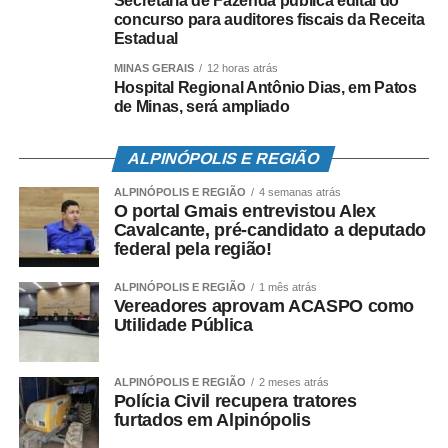
Secretaria de Fazenda publica edital do
combate à violência contra a mulher.
concurso para auditores fiscais da Receita
Estadual
Leia Também:
Estado abre consulta para debater
MINAS GERAIS
12 horas atrás
implementação da Lei de Governo Digital
Hospital Regional Antônio Dias, em Patos
de Minas, será ampliado
Ele salientou o trabalho de conciliação do Tribunal para a
resolução de conflitos, em especial referência ao papel
desempenhado após o rompimento da barragem de
ALPINÓPOLIS E REGIÃO
Brumadinho. “Destaco o acordo de proporções históricas
ALPINÓPOLIS E REGIÃO
4 semanas atrás
e de repercussão mundial, no valor de quase R$38
O portal Gmais entrevistou Alex
bilhões, celebrado entre a mineradora Vale, o estado de
Cavalcante, pré-candidato a deputado
federal pela região!
Minas e as instituições públicas, um entendimento que
encerrou uma batalha jurídica que poderia se estender
ALPINÓPOLIS E REGIÃO
1 mês atrás
por mais de duas décadas”, disse, citando ainda o
Vereadores aprovam ACASPO como
Utilidade Pública
programa Destrava Minas, responsável por desemperrar
obras públicas que não tiveram andamento em razão de
entraves jurídicos, por meio de um comitê
ALPINÓPOLIS E REGIÃO
2 meses atrás
interinstitucional, com a
Advocacia Geral do Estado
Polícia Civil recupera tratores
furtados em Alpinópolis
(AGE)
representando o
Governo de Minas Gerais
.