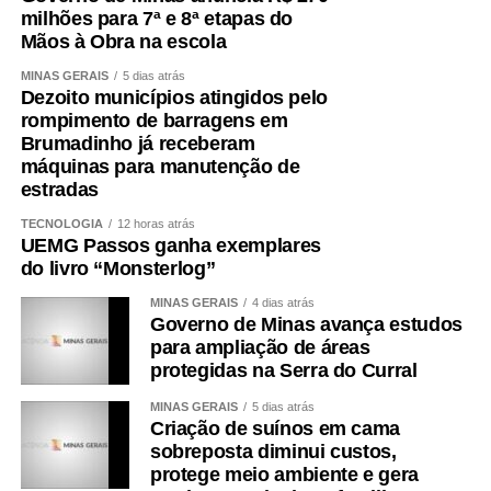
milhões para 7ª e 8ª etapas do
Mãos à Obra na escola
MINAS GERAIS
5 dias atrás
Dezoito municípios atingidos pelo
rompimento de barragens em
Brumadinho já receberam
máquinas para manutenção de
estradas
TECNOLOGIA
12 horas atrás
UEMG Passos ganha exemplares
do livro “Monsterlog”
MINAS GERAIS
4 dias atrás
Governo de Minas avança estudos
para ampliação de áreas
protegidas na Serra do Curral
MINAS GERAIS
5 dias atrás
Criação de suínos em cama
sobreposta diminui custos,
protege meio ambiente e gera