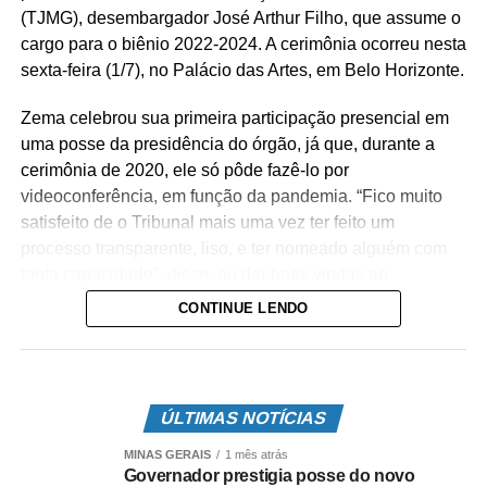
(TJMG), desembargador José Arthur Filho, que assume o
cargo para o biênio 2022-2024. A cerimônia ocorreu nesta
sexta-feira (1/7), no Palácio das Artes, em Belo Horizonte.
Zema celebrou sua primeira participação presencial em
uma posse da presidência do órgão, já que, durante a
cerimônia de 2020, ele só pôde fazê-lo por
videoconferência, em função da pandemia. “Fico muito
satisfeito de o Tribunal mais uma vez ter feito um
processo transparente, liso, e ter nomeado alguém com
tanta capacidade”, disse, ao dar boas vindas ao
magistrado no comando da Casa.
CONTINUE LENDO
O governador comentou sobre o respeito mútuo que que
manteve com os dois presidentes anteriores do TJMG,
contemporâneos de sua gestão à frente do estado.
ÚLTIMAS NOTÍCIAS
“Somos um governo transparente, que preza por um bom
relacionamento, e tenho certeza que vamos aprimorar o
MINAS GERAIS
1 mês atrás
Governador prestigia posse do novo
que já era bom”, afirmou.