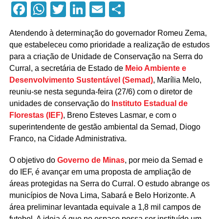
Facebook
WhatsApp
Twitter
LinkedIn
Email
Compartilhar
Atendendo à determinação do governador Romeu Zema,
que estabeleceu como prioridade a realização de estudos
para a criação de Unidade de Conservação na Serra do
Curral, a secretária de Estado de
Meio Ambiente e
Desenvolvimento Sustentável (Semad)
, Marília Melo,
reuniu-se nesta segunda-feira (27/6) com o diretor de
unidades de conservação do
Instituto Estadual de
Florestas (IEF)
, Breno Esteves Lasmar, e com o
superintendente de gestão ambiental da Semad, Diogo
Franco, na Cidade Administrativa.
O objetivo do
Governo de Minas
, por meio da Semad e
do IEF, é avançar em uma proposta de ampliação de
áreas protegidas na Serra do Curral. O estudo abrange os
municípios de Nova Lima, Sabará e Belo Horizonte. A
área preliminar levantada equivale a 1,8 mil campos de
futebol. A ideia é que no espaço possa ser instituído um