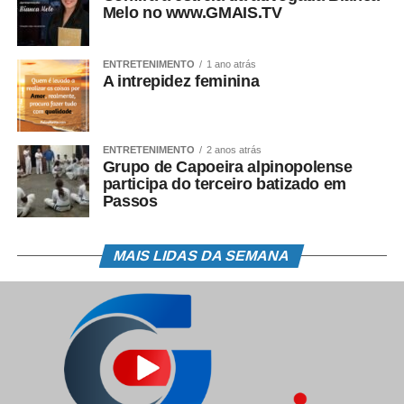
Melo no www.GMAIS.TV
deputado federal Olavo Bilac.
Fonte:
Agência Minas
ENTRETENIMENTO
1 ano atrás
A intrepidez feminina
COMENTE ABAIXO:
ENTRETENIMENTO
2 anos atrás
Grupo de Capoeira alpinopolense
participa do terceiro batizado em
Passos
MAIS LIDAS DA SEMANA