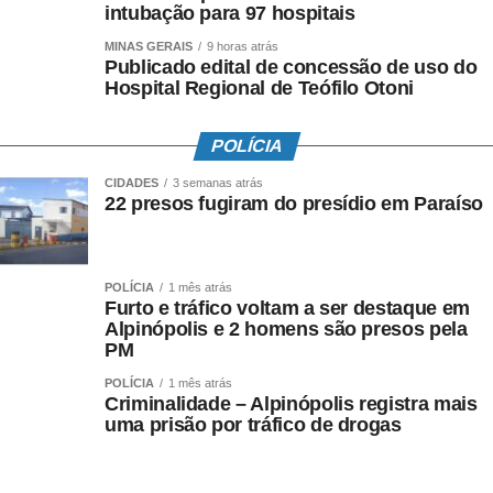
intubação para 97 hospitais
Futebol
,
Notícias
,
Profissional
“patrick De Paula”
,
“profissional”
,
MINAS GERAIS
9 horas atrás
danilo barbosa
,
Futebol
,
Treino
Publicado edital de concessão de uso do
Hospital Regional de Teófilo Otoni
Fonte: https://www.palmeiras.com.br/pt-br/noticias/com-patrick-
de-paula-e-danilo-barbosa-verdao-treina-transicoes-visando-
america-mg/
POLÍCIA
CIDADES
3 semanas atrás
22 presos fugiram do presídio em Paraíso
Fonte:
Agência Esporte
COMENTE ABAIXO:
POLÍCIA
1 mês atrás
Furto e tráfico voltam a ser destaque em
Alpinópolis e 2 homens são presos pela
PM
POLÍCIA
1 mês atrás
Criminalidade – Alpinópolis registra mais
uma prisão por tráfico de drogas