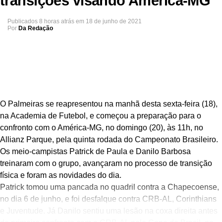
transições visando América-MG
Publicados
8 horas atrás
em
18 de junho de 2021
Por
Da Redação
O Palmeiras se reapresentou na manhã desta sexta-feira (18),
na Academia de Futebol, e começou a preparação para o
confronto com o América-MG, no domingo (20), às 11h, no
Allianz Parque, pela quinta rodada do Campeonato Brasileiro.
Os meio-campistas Patrick de Paula e Danilo Barbosa
treinaram com o grupo, avançaram no processo de transição
física e foram as novidades do dia.
Patrick tomou uma pancada no quadril contra a Chapecoense,
no dia 6 de junho, e foi desfalque contra CRB-AL, Corinthians
e Juventude. Já Danilo sentiu uma lesão na coxa direita antes