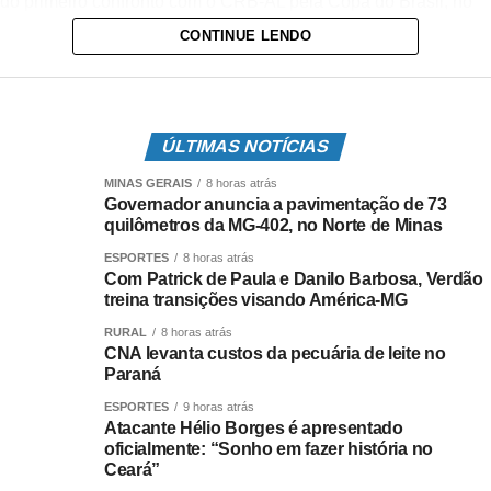
do primeiro confronto com o CRB-AL pela Copa do Brasil, no
dia 3 de junho.
CONTINUE LENDO
ÚLTIMAS NOTÍCIAS
MINAS GERAIS
8 horas atrás
Governador anuncia a pavimentação de 73
quilômetros da MG-402, no Norte de Minas
ESPORTES
8 horas atrás
Com Patrick de Paula e Danilo Barbosa, Verdão
treina transições visando América-MG
RURAL
8 horas atrás
CNA levanta custos da pecuária de leite no
Danilo Barbosa (à esquerda) treinou com o grupo nesta sexta-feira (Foto:
Paraná
Cesar Greco/Palmeiras)
ESPORTES
9 horas atrás
Atacante Hélio Borges é apresentado
No campo, a comissão técnica de Abel Ferreira comandou, a
oficialmente: “Sonho em fazer história no
princípio, uma atividade de ataque contra defesa. Enquanto o
Ceará”
time com a posse de bola tinha de ‘rodar’ e infiltrar com passes