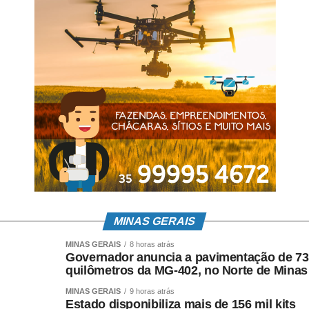
O Verdão treina neste sábado (19), às 11h. O Maior Campeão
do Brasil soma sete pontos em quatro partidas no torneio
nacional, com duas vitórias (Chapecoense e Juventude), um
empate (Corinthians) e uma derrota (Flamengo).
MINAS GERAIS
MINAS GERAIS
8 horas atrás
Governador anuncia a pavimentação de 73
quilômetros da MG-402, no Norte de Minas
Os jogadores Willian e Michel (à direita) durante treinamento na Academia de
MINAS GERAIS
9 horas atrás
Futebol (Foto: Cesar Greco/Palmeiras)
Estado disponibiliza mais de 156 mil kits