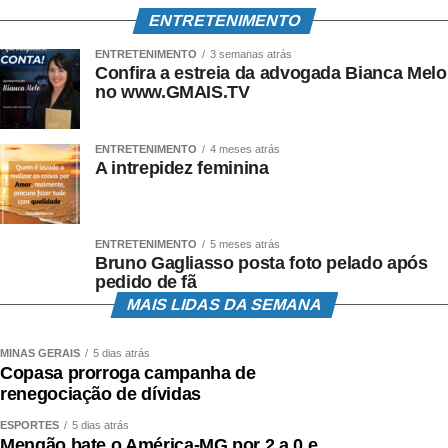
ENTRETENIMENTO
ENTRETENIMENTO
3 semanas atrás
Confira a estreia da advogada Bianca Melo
no www.GMAIS.TV
ENTRETENIMENTO
4 meses atrás
A intrepidez feminina
ENTRETENIMENTO
5 meses atrás
Bruno Gagliasso posta foto pelado após
pedido de fã
MAIS LIDAS DA SEMANA
MINAS GERAIS
5 dias atrás
Copasa prorroga campanha de
renegociação de dívidas
ESPORTES
5 dias atrás
Mengão bate o América-MG por 2 a 0 e