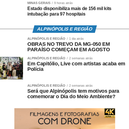
MINAS GERAIS
9 horas atrás
verticais e inversões, o outro tinha de se movimentar, roubar a
Estado disponibiliza mais de 156 mil kits
bola e realizar a transição rápida, sobretudo pelas laterais. Na
intubação para 97 hospitais
sequência, enquanto os jogadores que atuaram mais tempo
em Caxias de Sul-RS fizeram um complemento físico e foram
ALPINÓPOLIS E REGIÃO
liberados, o restante do elenco colocou em prática um trabalho
ALPINÓPOLIS E REGIÃO
1 dia atrás
técnico com dimensões reduzidas e com poucos toques na
OBRAS NO TREVO DA MG-050 EM
bola por atleta.
PARAÍSO COMEÇAM EM AGOSTO
ALPINÓPOLIS E REGIÃO
2 semanas atrás
Palmeiras não reage diante do Flamengo que brilha e
Em Capitólio, Live com artistas acaba em
conquista o 3º lugar na tabela
Polícia
Leia Também:
Santos-AP é o primeiro classificado às
semifinais do Amapaense
ALPINÓPOLIS E REGIÃO
2 semanas atrás
Será que Alpinópolis tem motivos para
O atacante Gabriel Veron, em tratamento de uma lesão na coxa
comemorar o Dia do Meio Ambiente?
esquerda, cumpriu um cronograma interno e também no
gramado com o Núcleo de Saúde e Performance. O meio-
campista Danilo deu sequência à transição física e o zagueiro
Luan, que foi substituído contra o Juventude, na quarta (16),
iniciou tratamento de um edema na panturrilha direita.