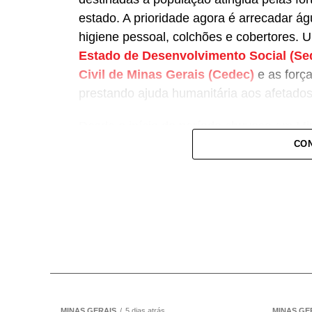
estado. A prioridade agora é arrecadar ág
higiene pessoal, colchões e cobertores. 
Estado de Desenvolvimento Social (Se
Civil de Minas Gerais (Cedec)
e as força
prestando ajuda humanitária aos afetados
Desde o início do período chuvoso em Mi
47.911 ficaram desalojadas e 7.336 desab
CON
informações foram divulgadas pela Cedec
de emergência.
Saiba como e onde doar
As doações podem ser entregues diretame
Colombo, 683, no bairro Funcionários, em
às 18h. Neste momento, a doação de rou
material recebido nos últimos dias. Os it
MINAS GERAIS
5 dias atrás
MINAS GE