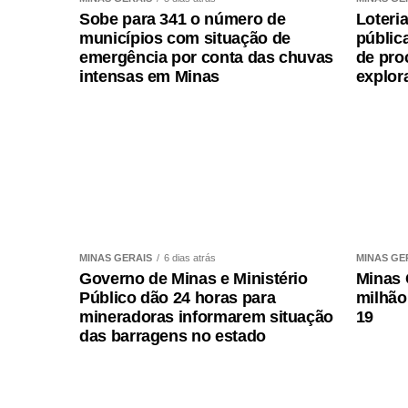
alimentos não perecíveis, material de hig
Sobe para 341 o número de
Loteri
municípios com situação de
públic
informações podem ser acessadas nas redes
emergência por conta das chuvas
de pro
www.servas.org.br
ou pelo telefone (31)
intensas em Minas
explor
Para doações em dinheiro, os dados para 
Serviço Social Autônomo
CNPJ: 17.385.840/0001-12
Caixa: Ag. 1667 / CC: 3529-1
Pix: +5531991630836
MINAS GERAIS
6 dias atrás
MINAS GE
Os donativos também podem ser entregu
Governo de Minas e Ministério
Minas 
Shopping, Shopping Diamond Mall e Shopp
Público dão 24 horas para
milhão
quartéis e bases comunitárias de
Polícia 
mineradoras informarem situação
19
das barragens no estado
Polícia Civil de Minas Gerais
e em ponto