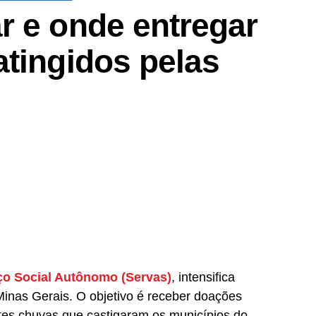
r e onde entregar
atingidos pelas
ço Social Autônomo (Servas)
, intensifica
nas Gerais. O objetivo é receber doações
rtes chuvas que castigaram os municípios do