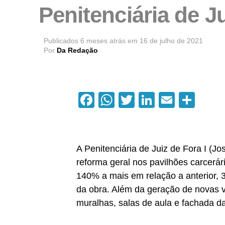
Penitenciária de 
Publicados
6 meses atrás
em
16 de julho de 2021
Por
Da Redação
Facebook
WhatsApp
Twitter
LinkedIn
Email
Com
A Penitenciária de Juiz de Fora I (J
reforma geral nos pavilhões carcerá
140% a mais em relação a anterior, 
da obra. Além da geração de novas 
muralhas, salas de aula e fachada da