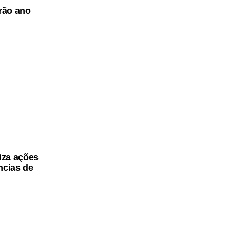
arão ano
iza ações
ncias de