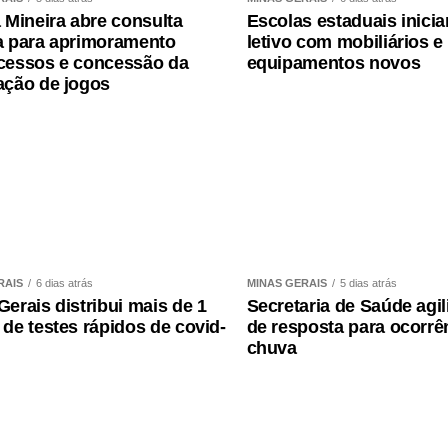
iene pessoal, colchões e cobertores. Mais
a Mineira abre consulta
Escolas estaduais inici
a para aprimoramento
letivo com mobiliários e
 sociais da instituição, no site
cessos e concessão da
equipamentos novos
 3349.2400.
ação de jogos
transferência são:
RAIS
6 dias atrás
MINAS GERAIS
5 dias atrás
es na rede de supermercados Verdemar, no BH
Gerais distribui mais de 1
Secretaria de Saúde agil
ing Pátio Savassi, em todos os batalhões,
 de testes rápidos de covid-
de resposta para ocorrê
Militar
,
Corpo de Bombeiros
, Delegacias de
chuva
s de coleta da
Cemig
. Confira os endereços: