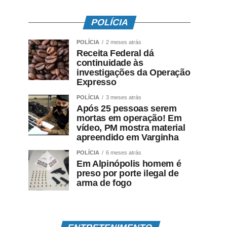
POLÍCIA
POLÍCIA
2 meses atrás
Receita Federal dá
continuidade às
investigações da Operação
Expresso
POLÍCIA
3 meses atrás
Após 25 pessoas serem
mortas em operação! Em
vídeo, PM mostra material
apreendido em Varginha
POLÍCIA
6 meses atrás
Em Alpinópolis homem é
preso por porte ilegal de
arma de fogo