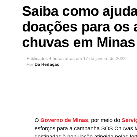
Saiba como ajuda
doações para os 
chuvas em Minas
Publicados
4 horas atrás
em
17 de janeiro de 2022
Por
Da Redação
O
Governo de Minas
, por meio do
Servi
esforços para a campanha SOS Chuvas Mi
destinadas à população atingida pelas fo