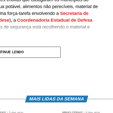
ua potável, alimentos não perecíveis, material de
Uma força-tarefa envolvendo a
Secretaria de
dese),
a
Coordenadoria Estadual de Defesa
s de segurança está recolhendo o material e
.
nas, em outubro de 2021, 25 pessoas morreram,
rigadas (
dados atualizados em 17/1
). As
TINUE LENDO
. Até o momento, 377 cidades estão em situação
nte na sede do Servas, na Avenida Cristóvão
 Belo Horizonte, de segunda a sexta-feira, das 8h
MAIS LIDAS DA SEMANA
pas está suspensa devido ao grande número de
ens de maior necessidade são água potável,
RAIS
5 dias atrás
MINAS GERAIS
6 dias atrás