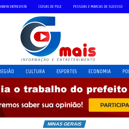
HANYA ENTREVISTA
COISAS DE PELE
PESSOAS E MARCAS DE SUCESSO
REGIÃO
CULTURA
ESPORTES
ECONOMIA
PO
MINAS GERAIS