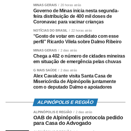
todos os grupos negativos
MINAS GERAIS
20 horas atrás
Governo de Minas inicia nesta segunda-
feira distribuição de 400 mil doses de
Coronavac para vacinar crianças
NOTÍCIAS DO BRASIL
22 horas atrás
“Gosto de votar em candidato com esse
perfil” Ricardo Vilela sobre Dalmo Ribeiro
MINAS GERAIS
2 dias atrás
Chega a 402 o número de cidades mineiras
em situação de emergência pelas chuvas
G MAIS SAÚDE
2 dias atrás
Alex Cavalcante visita Santa Casa de
Misericórdia de Alpinópolis juntamente
com o deputado Dalmo e apoiadores
ALPINÓPOLIS E REGIÃO
ALPINÓPOLIS E REGIÃO
2 dias atrás
OAB de Alpinópolis protocola pedido
para Casa do Advogado