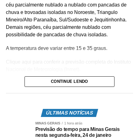
céu parcialmente nublado a nublado com pancadas de
chuva e trovoadas isoladas no Noroeste, Triangulo
Mineiro/Alto Paranaíba, Sul/Sudoeste e Jequitinhonha.
Demais regiões, céu parcialmente nublado com
possibilidade de pancadas de chuva isoladas.
A temperatura deve variar entre 15 e 35 graus.
Clique aqui para conferir a previsão completa do Instituto
Nacional de Meteorologia (Inmet).
CONTINUE LENDO
Fonte:
Agência Minas
COMENTE ABAIXO:
ÚLTIMAS NOTÍCIAS
MINAS GERAIS
1 hora atrás
Previsão do tempo para Minas Gerais
Leia Também:
Hemominas convoca
nesta segunda-feira, 24 de janeiro
doadores de sangue O positivo e