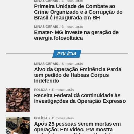
MINAS GERAIS
3 meses atrás
quem ganha é o contribuinte. “Temos uma parceria muito
Primeira Unidade de Combate ao
Crime Organizado e à Corrupção do
efetiva com a Receita Federal, fortalecendo o valor
Brasil é inaugurada em BH
público entre as instituições. Ações como essa nos
enchem de orgulho por sabermos que vamos além do
MINAS GERAIS
3 meses atrás
Emater- MG investe na geração de
ensino, pesquisa e extensão, ampliando nossas ações
energia fotovoltaica
sociais junto a sociedade”.
POLÍCIA
Processo de Transformação
MINAS GERAIS
6 meses atrás
De acordo com o IFSULDEMINAS, a descaracterização
Alvo da Operação Eminência Parda
acontece com a retirada de etiquetas, marcas e
tem pedido de Habeas Corpus
Indeferido
logomarcas em evidência, e o material será reutilizado na
confecção de máscaras de proteção contra a COVID-19.
POLÍCIA
11 meses atrás
Receita Federal dá continuidade às
Além do vestuário, outros itens estão sendo destinados
investigações da Operação Expresso
ao IFSULDEMINAS, como: cintos, sapatos e bonés.
Esses artigos serão doados à população de baixa renda
ou em situação de vulnerabilidade.
POLÍCIA
11 meses atrás
Após 25 pessoas serem mortas em
operação! Em vídeo, PM mostra
Parceria pelo bem