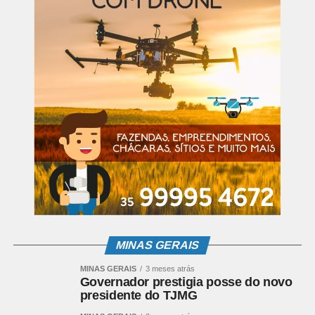
máscaras é essencial durante a pandemia”, explica o
Delegado da Receita Federal do Brasil no Sul de Minas,
auditor-fiscal Michel Lopes Teodoro.
Ainda de acordo com o auditor-fiscal, a destinação
sustentável é prática crescente em Minas Gerais. “Além
de abarcar os três pilares da sustentabilidade –
econômico, ambiental e social -, essa destinação é
também solidária, e busca, sempre que possível, ajudar a
parcela da população que mais precisa da presença
estatal. É mais uma forma de cumprirmos nosso
propósito, sempre voltado para o bem comum e para o
desenvolvimento coletivo”.
Leia Também:
CAMINHADA CONTRA ÁLCOOL, DROGAS E
MINAS GERAIS
A FAVOR DA VIDA ACONTECEU NESTA ÚLTIMA QUARTA
MINAS GERAIS
3 meses atrás
EM SÃO LOURENÇO
Governador prestigia posse do novo
Para o reitor do IFSULDEMINAS, professor Marcelo
presidente do TJMG
Bregagnoli, a parceria tem se mostrado muito positiva e