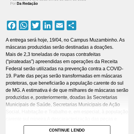
Por
Da Redação
Facebook
WhatsApp
Twitter
LinkedIn
Email
Compartilhar
A entrega será hoje, 19/04, no Campus Muzambinho. As
máscaras produzidas serão destinadas a doações.
Mais de 2,3 toneladas de roupas contrafeitas
(“pirateadas”) apreendidas em operações da Receita
Federal serão utilizadas na prevenção contra a COVID-
19. Parte das peças serão transformadas em máscaras
protetoras, que beneficiarão a população carente do sul
de MG. A estimativa é de que milhares de máscaras serão
produzidas e, posteriormente, doadas às Secretarias
Municipais de Saúde, Secretarias Municipais de Ação
Social, Habitação e Trabalho e, em especial, à população
carente sul mineira A descaracterização das peças e
fabricação das máscaras ficarão por conta do
CONTINUE LENDO
IFSULDEMINAS, em mais uma parceria com a Receita