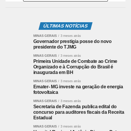
Federal.
A entrega das 2,3 toneladas será feita pela Receita
ÚLTIMAS NOTÍCIAS
Federal ao IFSULDEMINAS hoje, 19 de abril, em
Muzambinho, no Campus do IFSULDEMINAS, às 11h da
MINAS GERAIS
3 meses atrás
manhã. Estarão presentes o Delegado da Receita
Governador prestigia posse do novo
presidente do TJMG
Federal do Brasil em Varginha, auditor-fiscal Michel
Lopes Teodoro e o Reitor do IFSULDEMINAS Prof.
MINAS GERAIS
3 meses atrás
Marcelo Bregagnoli.
Primeira Unidade de Combate ao Crime
Organizado e à Corrupção do Brasil é
inaugurada em BH
Além das quase 3800 peças, nesta quinta-feira, 15 de
abril, outra doação foi feita pela Receita Federal ao
MINAS GERAIS
3 meses atrás
Emater- MG investe na geração de energia
IFSULDEMINAS: 160 mil litros de bebidas destiladas que
fotovoltaica
serão transformadas em álcool gel 70%. Essas bebidas
MINAS GERAIS
3 meses atrás
foram apreendidas em uma fábrica clandestina de
Secretaria de Fazenda publica edital do
cachaça em Montes Claros, em uma operação de
concurso para auditores fiscais da Receita
fiscalização da Receita Federal e PMMG.
Estadual
MINAS GERAIS
3 meses atrás
Leia Também:
DEPUTADO EMIDINHO MADEIRA É O