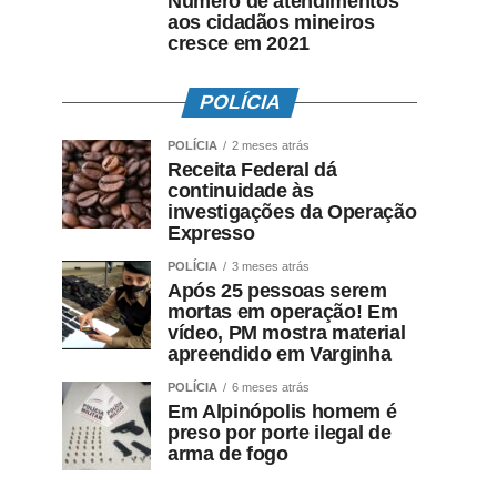
Número de atendimentos
aos cidadãos mineiros
cresce em 2021
POLÍCIA
POLÍCIA
2 meses atrás
Receita Federal dá
continuidade às
investigações da Operação
Expresso
POLÍCIA
3 meses atrás
Após 25 pessoas serem
mortas em operação! Em
vídeo, PM mostra material
apreendido em Varginha
POLÍCIA
6 meses atrás
Em Alpinópolis homem é
preso por porte ilegal de
arma de fogo