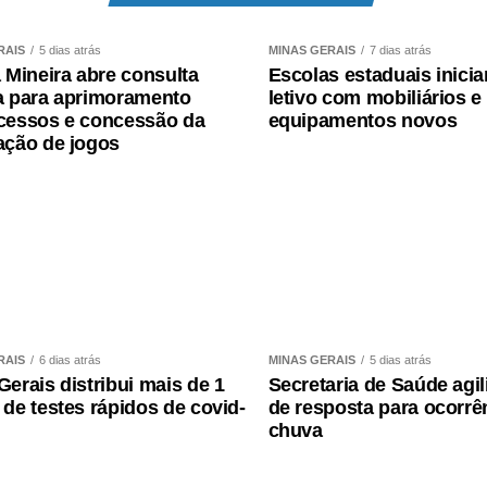
670, Dom Bosco)
RAIS
5 dias atrás
MINAS GERAIS
7 dias atrás
0, Centro)
a Mineira abre consulta
Escolas estaduais inici
a para aprimoramento
letivo com mobiliários e
, Centro)
cessos e concessão da
equipamentos novos
ação de jogos
entro)
court, 64)
e, 17, Centro)
373, Aparecida)
RAIS
6 dias atrás
MINAS GERAIS
5 dias atrás
mundinho, 861, Lagoa Grande)
Gerais distribui mais de 1
Secretaria de Saúde agil
 de testes rápidos de covid-
de resposta para ocorrê
94, Centro)
chuva