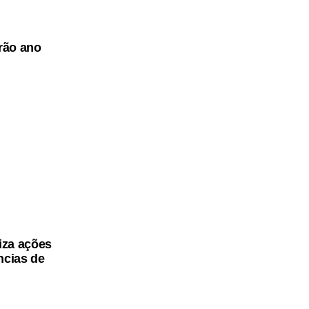
arão ano
iza ações
ncias de