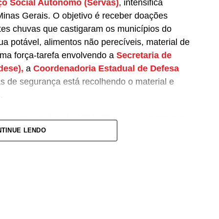
ço Social Autônomo (Servas)
, intensifica
nas Gerais. O objetivo é receber doações
rtes chuvas que castigaram os municípios do
ua potável, alimentos não perecíveis, material de
Uma força-tarefa envolvendo a
Secretaria de
dese),
a
Coordenadoria Estadual de Defesa
s de segurança está recolhendo o material e
.
nas, em outubro de 2021, 25 pessoas morreram,
rigadas (
dados atualizados em 17/1
). As
TINUE LENDO
. Até o momento, 377 cidades estão em situação
nte na sede do Servas, na Avenida Cristóvão
 Belo Horizonte, de segunda a sexta-feira, das 8h