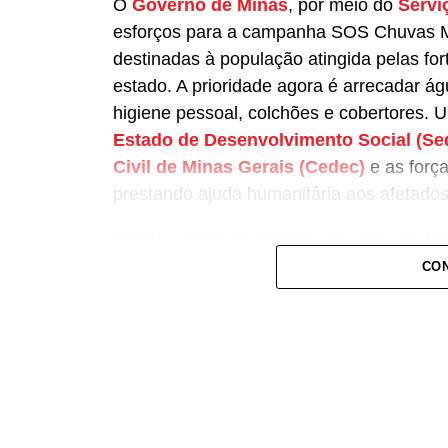
O
Governo de Minas
, por meio do
Servi
esforços para a campanha SOS Chuvas Mi
destinadas à população atingida pelas fo
estado. A prioridade agora é arrecadar ág
higiene pessoal, colchões e cobertores. 
Estado de Desenvolvimento Social (Se
Civil de Minas Gerais (Cedec)
e as força
prestando ajuda humanitária aos afetados
Desde o início do período chuvoso em Mi
47.911 ficaram desalojadas e 7.336 desab
CON
informações foram divulgadas pela Cedec
de emergência.
Saiba como e onde doar
As doações podem ser entregues diretame
Colombo, 683, no bairro Funcionários, em