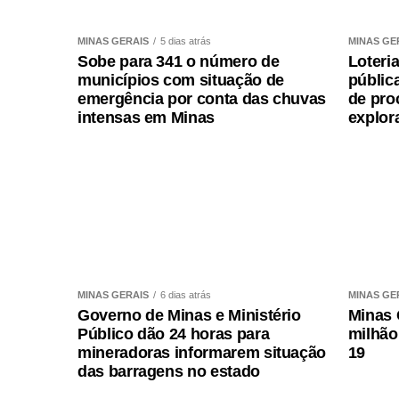
6. Pará de Minas (Rua João Alexandre, 
MINAS GERAIS
5 dias atrás
MINAS GE
7. Montes Claros (Rua Padre Augusto, 55
Sobe para 341 o número de
Loteri
municípios com situação de
públic
8. Almenara (Rua Hermano de Souza, 214
emergência por conta das chuvas
de pro
intensas em Minas
explor
9. Teófilo Otoni (Praça Germânica, 16, C
10. Salinas (Avenida Frederico Leão Biten
11. Januária (Avenida Cônego Ramiro Leit
12. Uberlândia (Avenida João Pinheiro, 1
MINAS GERAIS
6 dias atrás
MINAS GE
13. Patos de Minas (Avenida Prefeito Ca
Governo de Minas e Ministério
Minas 
Público dão 24 horas para
milhão
14. Pouso Alegre (Praça João Pinheiro, 1
mineradoras informarem situação
19
das barragens no estado
15. Betim (Praça Tiradentes, 84)