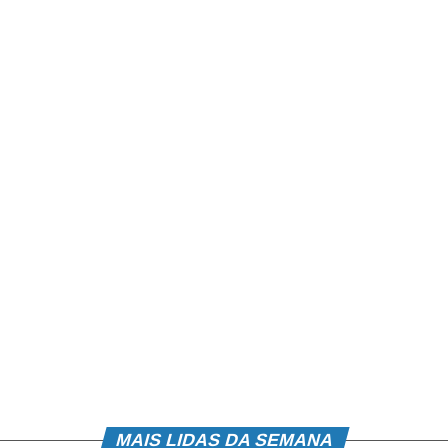
unitárias de Polícia Militar de Minas Gerais
ros de Minas Gerais
Minas Gerais
MS sobre o diesel
Agências da Cemig
o )
nta Lúcia)
os, 538, Centro)
ro)
MAIS LIDAS DA SEMANA