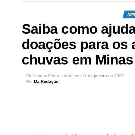
MI
Saiba como ajuda
doações para os 
chuvas em Minas
Publicados
5 horas atrás
em
17 de janeiro de 2022
Por
Da Redação