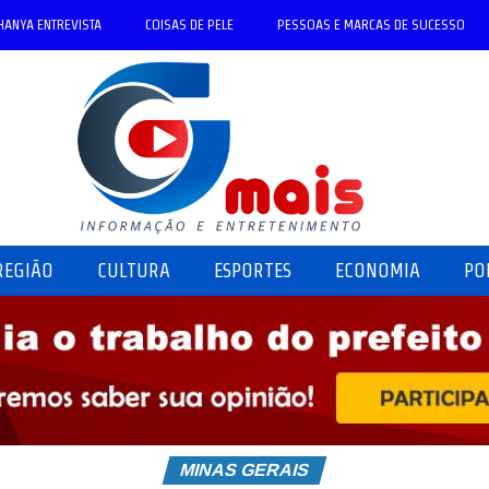
HANYA ENTREVISTA
COISAS DE PELE
PESSOAS E MARCAS DE SUCESSO
REGIÃO
CULTURA
ESPORTES
ECONOMIA
PO
MINAS GERAIS