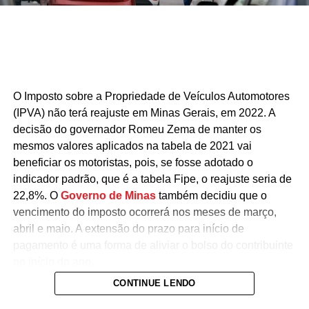
O Imposto sobre a Propriedade de Veículos Automotores
(IPVA) não terá reajuste em Minas Gerais, em 2022. A
decisão do governador Romeu Zema de manter os
mesmos valores aplicados na tabela de 2021 vai
beneficiar os motoristas, pois, se fosse adotado o
indicador padrão, que é a tabela Fipe, o reajuste seria de
22,8%. O
Governo de Minas
também decidiu que o
vencimento do imposto ocorrerá nos meses de março,
abril e maio. A extensão do prazo para início de
pagamento é uma forma de aliviar o bolso do contribuinte
no início do ano.
CONTINUE LENDO
A medida foi publicada no
Diário Oficial
desta quinta-
feira (30/12), na Lei 24.029, de 29 de dezembro de 2021.