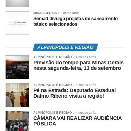
detalhes acerca do IPVA 2022 serão divulgados e
disponibilizados
no site da SEF/MG
.
MINAS GERAIS
2 horas atrás
Semad divulga projetos de saneamento
básico selecionados
Fonte:
Agência Minas
COMENTE ABAIXO:
ALPINÓPOLIS E REGIÃO
ALPINÓPOLIS E REGIÃO
4 meses atrás
Previsão do tempo para Minas Gerais
nesta segunda-feira, 13 de setembro
ALPINÓPOLIS E REGIÃO
4 meses atrás
Pé na Estrada: Deputado Estadual
Dalmo Ribeiro visita a região!
ALPINÓPOLIS E REGIÃO
4 meses atrás
CÂMARA VAI REALIZAR AUDIÊNCIA
PÚBLICA