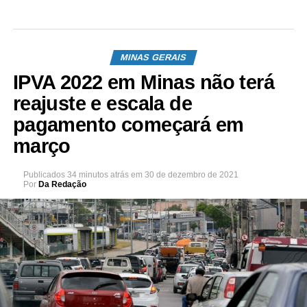
MINAS GERAIS
IPVA 2022 em Minas não terá
reajuste e escala de
pagamento começará em
março
Publicados
34 minutos atrás
em
30 de dezembro de 2021
Por
Da Redação