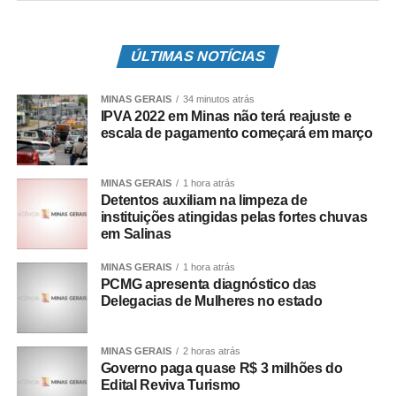
Em março, o proprietário poderá optar por pagar a cota
ÚLTIMAS NOTÍCIAS
única, com desconto de 3%, ou a primeira parcela,
quitando as parcelas seguintes em abril e maio.
MINAS GERAIS
34 minutos atrás
Permanece em vigor o desconto extra de 3% do
IPVA 2022 em Minas não terá reajuste e
programa “Bom Pagador”, para quem pagou em dia os
escala de pagamento começará em março
débitos tributários relacionados ao veículo nos anos de
2021 e 2020.
MINAS GERAIS
1 hora atrás
Detentos auxiliam na limpeza de
Leia Também:
Previsão do tempo para Minas Gerais
instituições atingidas pelas fortes chuvas
neste sábado, 7 de agosto
em Salinas
Como a base da tabela de 2021 são os valores apurados
em 2020, os veículos novos adquiridos em 2021 terão o
MINAS GERAIS
1 hora atrás
PCMG apresenta diagnóstico das
imposto cobrado sobre o valor de nota fiscal da
Delegacias de Mulheres no estado
aquisição.
No momento, a equipe técnica da
Secretaria de Estado
MINAS GERAIS
2 horas atrás
Governo paga quase R$ 3 milhões do
de Fazenda (SEF)
está iniciando as providências para o
Edital Reviva Turismo
lançamento do imposto. Posteriormente, todos os