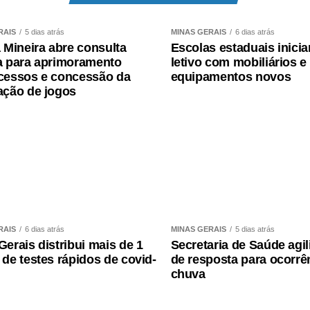
es na rede de supermercados Verdemar, no BH
RAIS
5 dias atrás
MINAS GERAIS
6 dias atrás
ing Pátio Savassi, em todos os batalhões,
a Mineira abre consulta
Escolas estaduais inici
Militar
,
Corpo de Bombeiros
, Delegacias de
a para aprimoramento
letivo com mobiliários e
cessos e concessão da
equipamentos novos
s de coleta da
Cemig
. Confira os endereços:
ação de jogos
unitárias de Polícia Militar de Minas Gerais
ros de Minas Gerais
Minas Gerais
lidade Vila Cemig produz série de podcasts
Agências
RAIS
6 dias atrás
MINAS GERAIS
5 dias atrás
Gerais distribui mais de 1
Secretaria de Saúde agil
 de testes rápidos de covid-
de resposta para ocorrê
o )
chuva