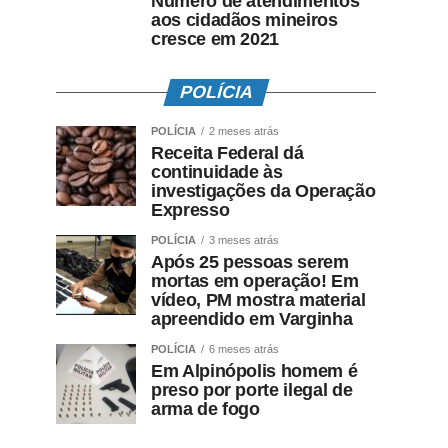
Número de atendimentos
aos cidadãos mineiros
cresce em 2021
POLÍCIA
POLÍCIA
2 meses atrás
Receita Federal dá
continuidade às
investigações da Operação
Expresso
POLÍCIA
3 meses atrás
Após 25 pessoas serem
mortas em operação! Em
vídeo, PM mostra material
apreendido em Varginha
POLÍCIA
6 meses atrás
Em Alpinópolis homem é
preso por porte ilegal de
arma de fogo