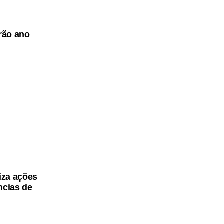
arão ano
iza ações
ncias de