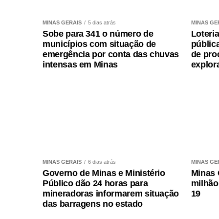
Os donativos também podem ser entregu
MINAS GERAIS
5 dias atrás
MINAS GE
Shopping, Shopping Diamond Mall e Shopp
Sobe para 341 o número de
Loteri
quartéis e bases comunitárias de
Polícia 
municípios com situação de
públic
emergência por conta das chuvas
de pro
Polícia Civil de Minas Gerais
e em ponto
intensas em Minas
explor
Todos os batalhões, quartéis e bases com
Todos os batalhões do Corpo de Bombei
Todas a Delegacias de Polícia Civil de 
Leia Também:
Unidade de Prevenção à Crimina
da Cemig
MINAS GERAIS
6 dias atrás
MINAS GE
Governo de Minas e Ministério
Minas 
Público dão 24 horas para
milhão
1. Ipatinga (Rua Uberlândia, nº 321, Centr
mineradoras informarem situação
19
das barragens no estado
2. Itabira (Rua Topázio, 45, Areão)