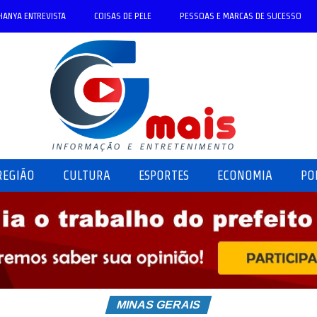
HANYA ENTREVISTA
COISAS DE PELE
PESSOAS E MARCAS DE SUCESSO
REGIÃO
CULTURA
ESPORTES
ECONOMIA
PO
MINAS GERAIS