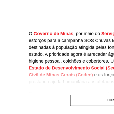
O
Governo de Minas
, por meio do
Servi
esforços para a campanha SOS Chuvas Mi
destinadas à população atingida pelas fo
estado. A prioridade agora é arrecadar ág
higiene pessoal, colchões e cobertores. 
Estado de Desenvolvimento Social (Se
Civil de Minas Gerais (Cedec)
e as força
prestando ajuda humanitária aos afetados
Desde o início do período chuvoso em Mi
47.911 ficaram desalojadas e 7.336 desab
CON
informações foram divulgadas pela Cedec