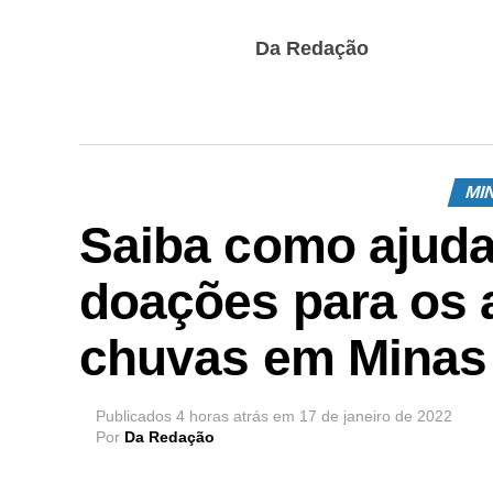
Da Redação
MI
Saiba como ajuda
doações para os 
chuvas em Minas
Publicados
4 horas atrás
em
17 de janeiro de 2022
Por
Da Redação