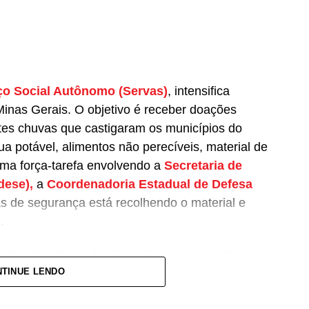
ço Social Autônomo (Servas)
, intensifica
nas Gerais. O objetivo é receber doações
rtes chuvas que castigaram os municípios do
ua potável, alimentos não perecíveis, material de
Uma força-tarefa envolvendo a
Secretaria de
dese),
a
Coordenadoria Estadual de Defesa
s de segurança está recolhendo o material e
.
nas, em outubro de 2021, 25 pessoas morreram,
rigadas (
dados atualizados em 17/1
). As
TINUE LENDO
. Até o momento, 377 cidades estão em situação