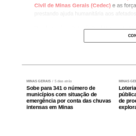
Civil de Minas Gerais (Cedec)
e as força
prestando ajuda humanitária aos afetados
Desde o início do período chuvoso em Mi
47.911 ficaram desalojadas e 7.336 desab
CON
informações foram divulgadas pela Cedec
de emergência.
Saiba como e onde doar
As doações podem ser entregues diretame
MINAS GERAIS
5 dias atrás
MINAS GE
Sobe para 341 o número de
Loteri
Colombo, 683, no bairro Funcionários, em
municípios com situação de
públic
às 18h. Neste momento, a doação de rou
emergência por conta das chuvas
de pro
material recebido nos últimos dias. Os it
intensas em Minas
explor
alimentos não perecíveis, material de hig
informações podem ser acessadas nas redes
www.servas.org.br
ou pelo telefone (31)