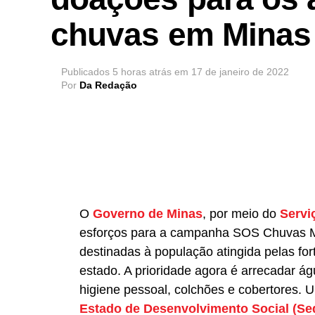
chuvas em Minas
Publicados
5 horas atrás
em
17 de janeiro de 2022
Por
Da Redação
O
Governo de Minas
, por meio do
Servi
esforços para a campanha SOS Chuvas Mi
destinadas à população atingida pelas fo
estado. A prioridade agora é arrecadar ág
higiene pessoal, colchões e cobertores. 
Estado de Desenvolvimento Social (Se