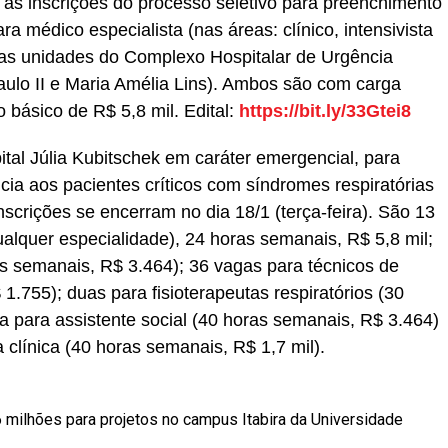
 as inscrições do processo seletivo para preenchimento
a médico especialista (nas áreas: clínico, intensivista
 nas unidades do Complexo Hospitalar de Urgência
 Paulo II e Maria Amélia Lins). Ambos são com carga
 básico de R$ 5,8 mil. Edital:
https://bit.ly/33Gtei8
tal Júlia Kubitschek em caráter emergencial, para
ncia aos pacientes críticos com síndromes respiratórias
nscrições se encerram no dia 18/1 (terça-feira). São 13
alquer especialidade), 24 horas semanais, R$ 5,8 mil;
s semanais, R$ 3.464); 36 vagas para técnicos de
.755); duas para fisioterapeutas respiratórios (30
 para assistente social (40 horas semanais, R$ 3.464)
 clínica (40 horas semanais, R$ 1,7 mil).
 milhões para projetos no campus Itabira da Universidade