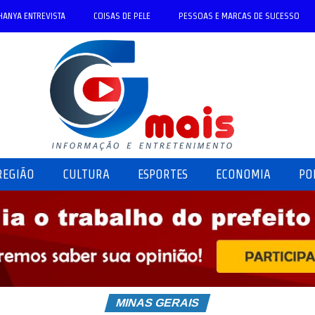
HANYA ENTREVISTA
COISAS DE PELE
PESSOAS E MARCAS DE SUCESSO
REGIÃO
CULTURA
ESPORTES
ECONOMIA
PO
MINAS GERAIS