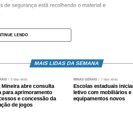
s de segurança está recolhendo o material e
.
nas, em outubro de 2021, 25 pessoas morreram,
rigadas (
dados atualizados em 17/1
). As
TINUE LENDO
. Até o momento, 377 cidades estão em situação
MAIS LIDAS DA SEMANA
nte na sede do Servas, na Avenida Cristóvão
RAIS
5 dias atrás
MINAS GERAIS
7 dias atrás
a Mineira abre consulta
Escolas estaduais inici
 Belo Horizonte, de segunda a sexta-feira, das 8h
a para aprimoramento
letivo com mobiliários e
pas está suspensa devido ao grande número de
cessos e concessão da
equipamentos novos
ens de maior necessidade são água potável,
ação de jogos
iene pessoal, colchões e cobertores. Mais
 sociais da instituição, no site
 3349.2400.