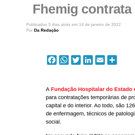
Fhemig contrata 
Publicados
3 dias atrás
em
14 de janeiro de 2022
Por
Da Redação
Facebook
WhatsApp
Twitter
LinkedIn
Email
Com
A
Fundação Hospitalar do Estado 
para contratações temporárias de pro
capital e do interior. Ao todo, são 1
de enfermagem, técnicos de patologia 
social.