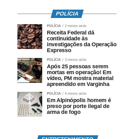
POLÍCIA
POLÍCIA
2 meses atrás
Receita Federal dá
continuidade às
investigações da Operação
Expresso
POLÍCIA
3 meses atrás
Após 25 pessoas serem
mortas em operação! Em
vídeo, PM mostra material
apreendido em Varginha
POLÍCIA
6 meses atrás
Em Alpinópolis homem é
preso por porte ilegal de
arma de fogo