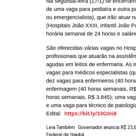
Na segunda-feira (17/1) se encerram
de uma vaga para pediatra e outra par
ou emergencialista), que irão atuar
(Hospitais João XXIII, Infantil João
horária semanal de 24 horas e salário
São oferecidas várias vagas no Hospi
profissionais que atuarão na assistê
agudas em leitos de enfermaria. As i
vagas para médicos especialistas (qu
dez vagas para enfermeiros (40 hora
enfermagem (40 horas semanais, R$ 1
horas semanais, R$ 3.845); uma vaga
e uma vaga para técnico de patologia
Edital:
https://bit.ly/33Gtei8
Leia Também:
Governador anuncia R$ 23,6
Federal de Itajubá