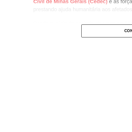
Civil de Minas Gerais (Cedec)
e as força
prestando ajuda humanitária aos afetados
Desde o início do período chuvoso em Mi
47.911 ficaram desalojadas e 7.336 desab
CON
informações foram divulgadas pela Cedec
de emergência.
Saiba como e onde doar
As doações podem ser entregues diretame
Colombo, 683, no bairro Funcionários, em
às 18h. Neste momento, a doação de rou
material recebido nos últimos dias. Os it
alimentos não perecíveis, material de hig
informações podem ser acessadas nas redes
www.servas.org.br
ou pelo telefone (31)