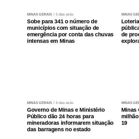
Leia Também:
Funed monitora febre amarela e 
MINAS GERAIS
5 dias atrás
MINAS GE
1. Ipatinga (Rua Uberlândia, nº 321, Centr
Sobe para 341 o número de
Loteri
municípios com situação de
públic
2. Itabira (Rua Topázio, 45, Areão)
emergência por conta das chuvas
de pro
intensas em Minas
explor
3. Paracatu (Rua Matias Mundim, 337, Sa
4. Varginha (Rua Presidente Antônio Carl
5. Divinópolis (Rua Itapecerica, 151, Cent
6. Pará de Minas (Rua João Alexandre, 
MINAS GERAIS
6 dias atrás
MINAS GE
7. Montes Claros (Rua Padre Augusto, 55
Governo de Minas e Ministério
Minas 
Público dão 24 horas para
milhão
8. Almenara (Rua Hermano de Souza, 214
mineradoras informarem situação
19
das barragens no estado
9. Teófilo Otoni (Praça Germânica, 16, C