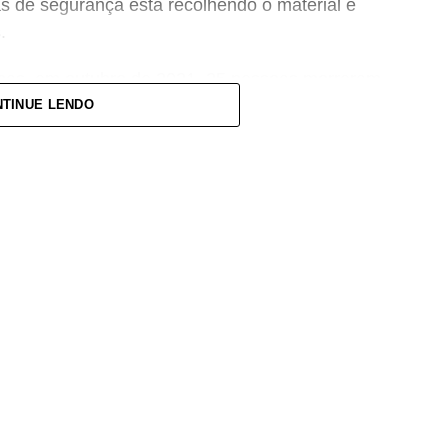
s de segurança está recolhendo o material e
.
nas, em outubro de 2021, 25 pessoas morreram,
rigadas (
dados atualizados em 17/1
). As
TINUE LENDO
. Até o momento, 377 cidades estão em situação
nte na sede do Servas, na Avenida Cristóvão
 Belo Horizonte, de segunda a sexta-feira, das 8h
pas está suspensa devido ao grande número de
ens de maior necessidade são água potável,
iene pessoal, colchões e cobertores. Mais
 sociais da instituição, no site
 3349.2400.