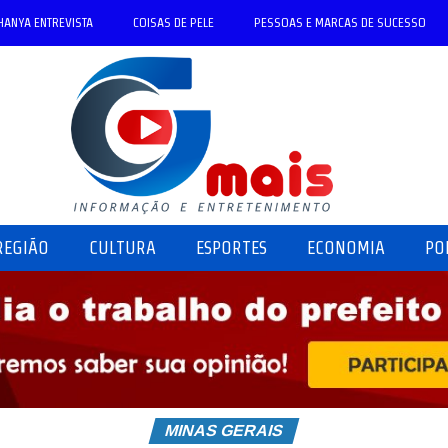
HANYA ENTREVISTA
COISAS DE PELE
PESSOAS E MARCAS DE SUCESSO
REGIÃO
CULTURA
ESPORTES
ECONOMIA
PO
MINAS GERAIS