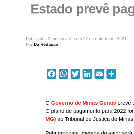
Estado prevê pag
Publicados
3 meses atrás
em
27 de outubro de 2021
Por
Da Redação
Facebook
WhatsApp
Twitter
LinkedIn
Email
Com
O
Governo de Minas Gerais
prevê q
O plano de pagamento para 2022 foi
MG)
ao Tribunal de Justiça de Mina
Pela proposta, metade do valor ser