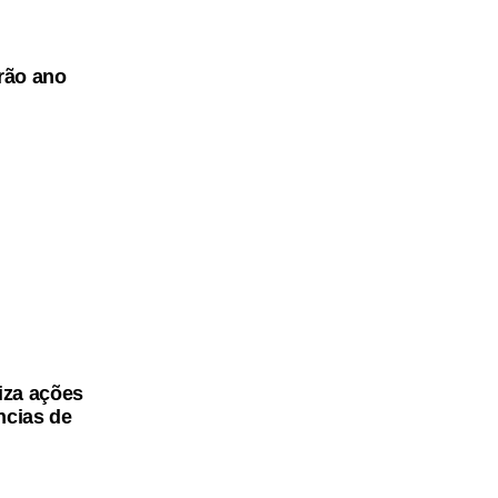
arão ano
iza ações
ncias de