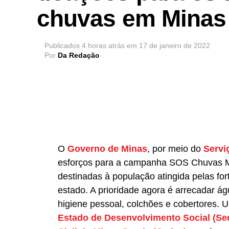
chuvas em Minas
Publicados
4 horas atrás
em
17 de janeiro de 2022
Por
Da Redação
O
Governo de Minas
, por meio do
Servi
esforços para a campanha SOS Chuvas Mi
destinadas à população atingida pelas fo
estado. A prioridade agora é arrecadar ág
higiene pessoal, colchões e cobertores. 
Estado de Desenvolvimento Social (Se