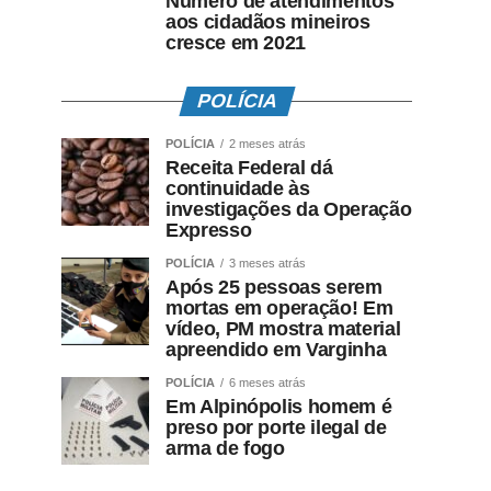
Número de atendimentos
aos cidadãos mineiros
cresce em 2021
POLÍCIA
POLÍCIA
2 meses atrás
Receita Federal dá
continuidade às
investigações da Operação
Expresso
POLÍCIA
3 meses atrás
Após 25 pessoas serem
mortas em operação! Em
vídeo, PM mostra material
apreendido em Varginha
POLÍCIA
6 meses atrás
Em Alpinópolis homem é
preso por porte ilegal de
arma de fogo