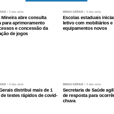
outras doenças no estado
Agências da Cemig
RAIS
5 dias atrás
MINAS GERAIS
6 dias atrás
o )
a Mineira abre consulta
Escolas estaduais inici
a para aprimoramento
letivo com mobiliários e
cessos e concessão da
equipamentos novos
ação de jogos
nta Lúcia)
os, 538, Centro)
ro)
670, Dom Bosco)
RAIS
6 dias atrás
MINAS GERAIS
5 dias atrás
0, Centro)
Gerais distribui mais de 1
Secretaria de Saúde agil
 de testes rápidos de covid-
de resposta para ocorrê
, Centro)
chuva
entro)