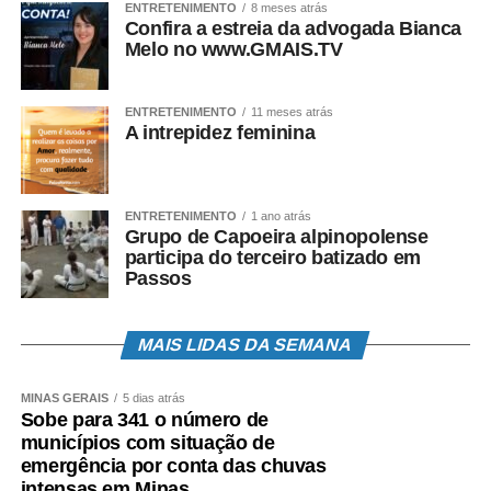
ENTRETENIMENTO
8 meses atrás
Avenida do Contorno, 6061 – São Pedro
Confira a estreia da advogada Bianca
Melo no www.GMAIS.TV
Diamond Mall
Avenida Olegário Maciel, 1600 – Lourdes
ENTRETENIMENTO
11 meses atrás
A intrepidez feminina
BH Shopping
BR-356, 3049 – Belvedere
ENTRETENIMENTO
1 ano atrás
Grupo de Capoeira alpinopolense
participa do terceiro batizado em
Lojas Supermercado Verdemar
Passos
Rua Fernandes Tourinho, 471 – Funcionários
MAIS LIDAS DA SEMANA
Rua do Ouro, 195 – Serra
Rua Vancouver, 40 – Jardim Canadá
MINAS GERAIS
5 dias atrás
Sobe para 341 o número de
Rua Guaicuí, 700 – Luxemburgo
municípios com situação de
Rua Viçosa, 572 – São Pedro
emergência por conta das chuvas
intensas em Minas