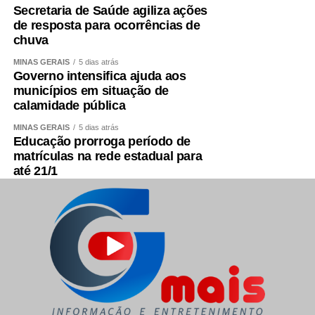
Super Nosso Luxemburgo- Av. Guaicui 355 Coração
Secretaria de Saúde agiliza ações
de resposta para ocorrências de
de Jesus
chuva
Super Nosso Nova Lima Rodovia MG 30 Loja 18
MINAS GERAIS
5 dias atrás
Vale do Sereno Nova lima
Governo intensifica ajuda aos
municípios em situação de
Super Nosso Planalto- Av. General Olímpio Mourão
calamidade pública
Filho 717 Planalto
MINAS GERAIS
5 dias atrás
Super Nosso Pampulha- Av Portugal 2481 Santa
Educação prorroga período de
Amélia
matrículas na rede estadual para
até 21/1
Super Nosso Cruzeiro- Av. Afonso Pena 3328
Cruzeiro
Super Nosso Buritis- Av. Mário Werneck 2641
Buritis
Super Nosso Xua- Rodovia BR 356 450
Apoio Mineiro