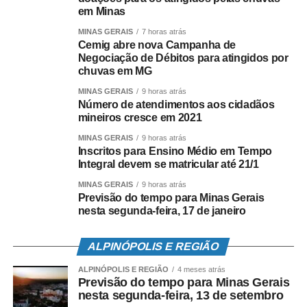
em Minas
Saiba como e onde doar
MINAS GERAIS
7 horas atrás
Cemig abre nova Campanha de
As doações podem ser entregues diretamente na sede do
Negociação de Débitos para atingidos por
Servas, na Avenida Cristóvão Colombo, 683, no bairro
chuvas em MG
Funcionários, em Belo Horizonte, de segunda a sexta-
MINAS GERAIS
9 horas atrás
feira, das 8h às 18h. Neste momento, a doação de roupas
Número de atendimentos aos cidadãos
mineiros cresce em 2021
está suspensa devido ao grande número de material
recebido nos últimos dias. Os itens de maior necessidade
MINAS GERAIS
9 horas atrás
Inscritos para Ensino Médio em Tempo
são água potável, alimentos não perecíveis, material de
Integral devem se matricular até 21/1
higiene pessoal, colchões e cobertores. Mais informações
podem ser acessadas nas redes sociais da instituição, no
MINAS GERAIS
9 horas atrás
Previsão do tempo para Minas Gerais
site
www.servas.org.br
ou pelo telefone (31) 3349.2400.
nesta segunda-feira, 17 de janeiro
Para doações em dinheiro, os dados para transferência
ALPINÓPOLIS E REGIÃO
são:
ALPINÓPOLIS E REGIÃO
4 meses atrás
Serviço Social Autônomo
Previsão do tempo para Minas Gerais
nesta segunda-feira, 13 de setembro
CNPJ: 17.385.840/0001-12