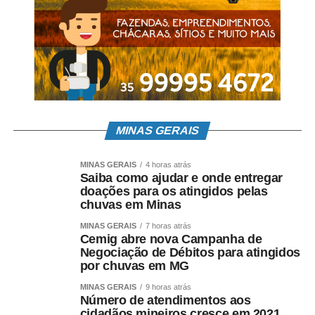
Leia Também:
Cemig investe cerca de R$ 5 milhões em
projetos de eficiência energética
Agências da Cemig
1. Ipatinga (Rua Uberlândia, nº 321, Centro )
2. Itabira (Rua Topázio, 45, Areão)
MINAS GERAIS
3. Paracatu (Rua Matias Mundim, 337, Santa Lúcia)
MINAS GERAIS
4 horas atrás
4. Varginha (Rua Presidente Antônio Carlos, 538, Centro)
Saiba como ajudar e onde entregar
doações para os atingidos pelas
chuvas em Minas
5. Divinópolis (Rua Itapecerica, 151, Centro)
MINAS GERAIS
7 horas atrás
6. Pará de Minas (Rua João Alexandre, 670, Dom Bosco)
Cemig abre nova Campanha de
Negociação de Débitos para atingidos
por chuvas em MG
7. Montes Claros (Rua Padre Augusto, 550, Centro)
MINAS GERAIS
9 horas atrás
8. Almenara (Rua Hermano de Souza, 214, Centro)
Número de atendimentos aos
cidadãos mineiros cresce em 2021