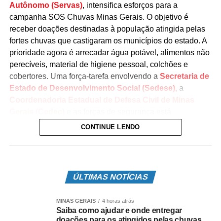
Autônomo (Servas)
, intensifica esforços para a
campanha SOS Chuvas Minas Gerais. O objetivo é
receber doações destinadas à população atingida pelas
fortes chuvas que castigaram os municípios do estado. A
prioridade agora é arrecadar água potável, alimentos não
perecíveis, material de higiene pessoal, colchões e
cobertores. Uma força-tarefa envolvendo a
Secretaria de
Estado de Desenvolvimento Social (Sedese),
a
Coordenadoria Estadual de Defesa Civil de Minas
Gerais (Cedec)
e as forças de segurança está
recolhendo o material e prestando ajuda humanitária aos
CONTINUE LENDO
afetados.
Desde o início do período chuvoso em Minas, em outubro
de 2021, 25 pessoas morreram, 47.911 ficaram
ÚLTIMAS NOTÍCIAS
desalojadas e 7.336 desabrigadas (
dados atualizados
em 17/1
). As informações foram divulgadas pela Cedec.
MINAS GERAIS
4 horas atrás
Até o momento, 377 cidades estão em situação de
Saiba como ajudar e onde entregar
emergência.
doações para os atingidos pelas chuvas