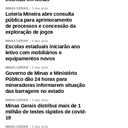
Rua Turquesa, 721 – Prado
MINAS GERAIS
5 dias atrás
Av. Nossa Sra. do Carmo, 1900 – Sion
Loteria Mineira abre consulta
pública para aprimoramento
Av. Raja Gabáglia, 3600 – Estoril
de processos e concessão da
Av. Prof. Mário Werneck, 1.500 – Buritis
exploração de jogos
Av. Santa Rosa, 846 – Pampulha
MINAS GERAIS
6 dias atrás
Escolas estaduais iniciarão ano
Av. Tancredo Neves, 2700 – Castelo
letivo com mobiliários e
equipamentos novos
Av. Cristiano Machado, 2130 – Cidade Nova
MINAS GERAIS
6 dias atrás
Leia Também:
América se reapresenta e inicia preparação
Governo de Minas e Ministério
para buscar a vaga nas oitavas da Copa do Brasil
Público dão 24 horas para
Super Nosso
mineradoras informarem situação
das barragens no estado
Super Nosso Lourdes – Rua Gonçalves 1979
MINAS GERAIS
6 dias atrás
Minas Gerais distribui mais de 1
Lourdes
milhão de testes rápidos de covid-
Super Nosso Castelo – Av. Heráclito Mourão de
19
Miranda 1700 Castelo
MINAS GERAIS
5 dias atrás