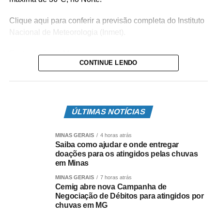
Clique aqui para conferir a previsão completa do Instituto
Nacional de Meteorologia (Inmet).
Fonte:
Agência Minas
CONTINUE LENDO
COMENTE ABAIXO:
ÚLTIMAS NOTÍCIAS
Leia Também:
MINAS GERAIS
4 horas atrás
#CorinthiansVeioPraVencer -
Saiba como ajudar e onde entregar
Corinthians vence Grêmio fora de
doações para os atingidos pelas chuvas
casa pelo Brasileirão
em Minas
MINAS GERAIS
7 horas atrás
Cemig abre nova Campanha de
Negociação de Débitos para atingidos por
chuvas em MG