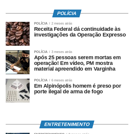
POLÍCIA
POLÍCIA
2 meses atrás
Receita Federal dá continuidade às
investigações da Operação Expresso
POLÍCIA
3 meses atrás
Após 25 pessoas serem mortas em
operação! Em vídeo, PM mostra
material apreendido em Varginha
POLÍCIA
6 meses atrás
Em Alpinópolis homem é preso por
porte ilegal de arma de fogo
ENTRETENIMENTO