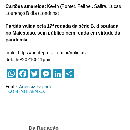
Cartões amarelos:
Kevin (Ponte), Felipe , Safira, Lucas
Lourenço Bídia (Londrina)
Partida válida pela 17ª rodada da série B, disputada
no Majestoso, sem público nem renda em virtude da
pandemia
fonte: https://pontepreta.com.br/noticias-
detalhe/20210811ppv
WhatsApp
Facebook
Twitter
Messenger
LinkedIn
Compartilhar
Fonte:
Agência Esporte
COMENTE ABAIXO:
Da Redação