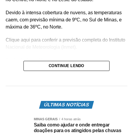
Devido à intensa cobertura de nuvens, as temperaturas
caem, com previsão mínima de 9ºC, no Sul de Minas, e
máxima de 36ºC, no Norte.
Clique aqui para conferir a previsão completa do Instituto
Nacional de Meteorologia (Inmet).
Fonte:
Agência Minas
CONTINUE LENDO
COMENTE ABAIXO:
Leia Também:
Ponte Preta perde para o Mirassol pelo
ÚLTIMAS NOTÍCIAS
Campeonato Paulista
MINAS GERAIS
4 horas atrás
Saiba como ajudar e onde entregar
doações para os atingidos pelas chuvas