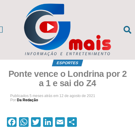
CIAS DA REGIÃO
sil e Mundo
ESPORTES
Ponte vence o Londrina por 2
a 1 e sai do Z4
Publicados
5 meses atrás
em
12 de agosto de 2021
Por
Da Redação
Facebook
WhatsApp
Twitter
LinkedIn
Email
Compartilhar