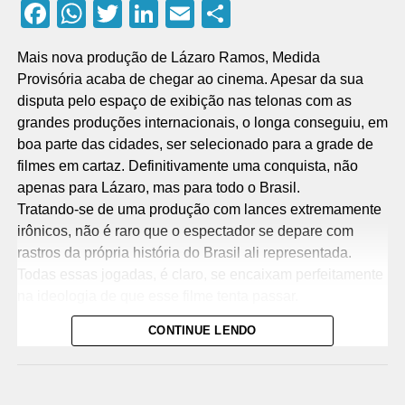
Facebook
WhatsApp
Twitter
LinkedIn
Email
Compartilhar
Mais nova produção de Lázaro Ramos, Medida
Provisória acaba de chegar ao cinema. Apesar da sua
disputa pelo espaço de exibição nas telonas com as
grandes produções internacionais, o longa conseguiu, em
boa parte das cidades, ser selecionado para a grade de
filmes em cartaz. Definitivamente uma conquista, não
apenas para Lázaro, mas para todo o Brasil.
Tratando-se de uma produção com lances extremamente
irônicos, não é raro que o espectador se depare com
rastros da própria história do Brasil ali representada.
Todas essas jogadas, é claro, se encaixam perfeitamente
na ideologia de que esse filme tenta passar.
Em uma análise mais técnica, destaca-se a impecável
CONTINUE LENDO
direção de fotografia do filme. Em diversos momentos,
são vistas cenas de deixar o espectador encantado com
toda a montagem que se entremeia em realidade. Com
representações muitas vezes minimalistas, mesmo que o