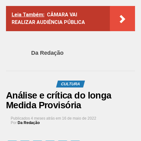
Leia Também:
CÂMARA VAI
REALIZAR AUDIÊNCIA PÚBLICA
Da Redação
CULTURA
Análise e crítica do longa
Medida Provisória
Publicados
4 meses atrás
em
16 de maio de 2022
Por
Da Redação