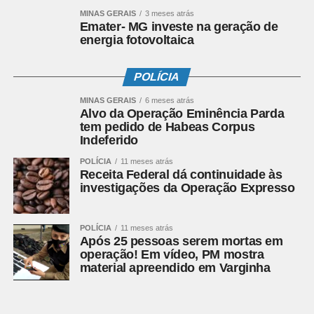
Leia Também:
No Dia internacional da Mulher mostramos
MINAS GERAIS
3 meses atrás
Emater- MG investe na geração de
a rotina de um Salão de Beleza
energia fotovoltaica
E é com essa ideia que o filme se encerra. Há um belo
reencontro, mas não apenas de um casal. Há o
POLÍCIA
reencontro de um povo com sua alma, de um povo com
seu futuro. Futuro este permeado de sintonia. Assim
MINAS GERAIS
6 meses atrás
Alvo da Operação Eminência Parda
sendo, o filme finaliza com a palavra que mais uma vez
tem pedido de Habeas Corpus
ressoa ao redor do povo brasileiro: esperança. Esperança
Indeferido
de união, esperança de igualdade e esperança de um
POLÍCIA
11 meses atrás
futuro em que todos possam viver e se encantar com a
Receita Federal dá continuidade às
beleza de que é a diversidade colorida do Brasil.
investigações da Operação Expresso
Por Amanda Gambogi
amandagambogi#cinema#medidaprovisoria#analise
POLÍCIA
11 meses atrás
Após 25 pessoas serem mortas em
operação! Em vídeo, PM mostra
COMENTE ABAIXO:
material apreendido em Varginha
Facebook
WhatsApp
Twitter
LinkedIn
Email
Compartilhar