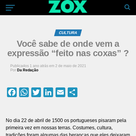
CULTURA
Você sabe de onde vem a
expressão “feito nas coxas” ?
Publicados
1 ano atrás
em
2 de maio de 2021
Por
Da Redação
Facebook
WhatsApp
Twitter
LinkedIn
Email
Compartilhar
No dia 22 de abril de 1500 os portugueses pisaram pela
primeira vez em nossas terras. Costumes, cultura,
tradições foram algumas das heranças que eles deixaram