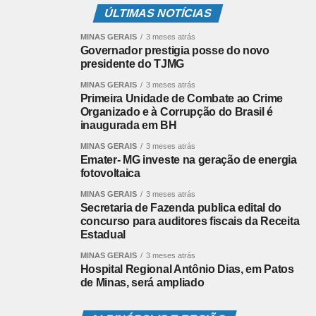
ÚLTIMAS NOTÍCIAS
filme não tivesse um som sequer, a história seria bem
contada apenas pela cenas impecáveis.
MINAS GERAIS
3 meses atrás
Voltando à história, ambientado em um futuro distópico
Governador prestigia posse do novo
presidente do TJMG
em que a população negra do país é obrigada a se mudar
para a África com a desculpa da realização de uma
MINAS GERAIS
3 meses atrás
Primeira Unidade de Combate ao Crime
reparação histórica, o filme acompanha a perspectiva de
Organizado e à Corrupção do Brasil é
Antônio, Capitu e André, respectivamente interpretados
inaugurada em BH
por Seu Jorge, Taís Araújo e Alfred Enoch. Vale ressaltar
MINAS GERAIS
3 meses atrás
a excelência aplicada por todos esses atores ao
Emater- MG investe na geração de energia
desempenharem papeis complexos como estes, sendo
fotovoltaica
tudo executado com maestria. Entretanto, seria injusto
MINAS GERAIS
3 meses atrás
que não fossem destacadas as cenas de dor
Secretaria de Fazenda publica edital do
belissimamente representadas por Alfred Enoch, dignas
concurso para auditores fiscais da Receita
Estadual
de uma indicação ao Oscar. Alfred se entrega ao seu
papel de modo excepcional, sendo válida até mesmo a
MINAS GERAIS
3 meses atrás
Hospital Regional Antônio Dias, em Patos
comparação com a atuação de Adam Driver em História
de Minas, será ampliado
de um Casamento, com a qual foi indicado ao mesmo
prêmio. A tristeza demonstrada pelo ator brasileiro