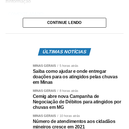
#informação
COMENTE ABAIXO:
CONTINUE LENDO
Facebook
WhatsApp
Twitter
LinkedIn
Email
Compartilhar
Leia Também:
Chuva deixa moradores sem casa, derruba
ÚLTIMAS NOTÍCIAS
barranco e causa alagamentos na região
MINAS GERAIS
5 horas atrás
Saiba como ajudar e onde entregar
doações para os atingidos pelas chuvas
em Minas
MINAS GERAIS
8 horas atrás
Cemig abre nova Campanha de
Negociação de Débitos para atingidos por
chuvas em MG
MINAS GERAIS
10 horas atrás
Número de atendimentos aos cidadãos
mineiros cresce em 2021