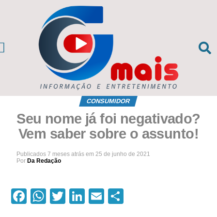
CIAS DA REGIÃO
sil e Mundo
CONSUMIDOR
Seu nome já foi negativado?
Vem saber sobre o assunto!
Publicados
7 meses atrás
em
25 de junho de 2021
Por
Da Redação
Facebook
WhatsApp
Twitter
LinkedIn
Email
Compartilhar