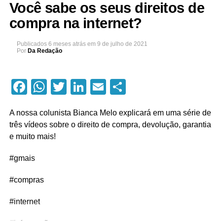
Você sabe os seus direitos de
compra na internet?
Publicados
6 meses atrás
em
9 de julho de 2021
Por
Da Redação
Facebook
WhatsApp
Twitter
LinkedIn
Email
Compartilhar
A nossa colunista Bianca Melo explicará em uma série de
três vídeos sobre o direito de compra, devolução, garantia
e muito mais!
#gmais
#compras
#internet