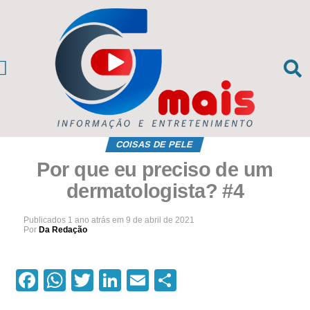
CIAS DA REGIÃO
sil e Mundo
COISAS DE PELE
Por que eu preciso de um
dermatologista? #4
Publicados
1 ano atrás
em
9 de abril de 2021
Por
Da Redação
Facebook
WhatsApp
Twitter
LinkedIn
Email
Compartilhar