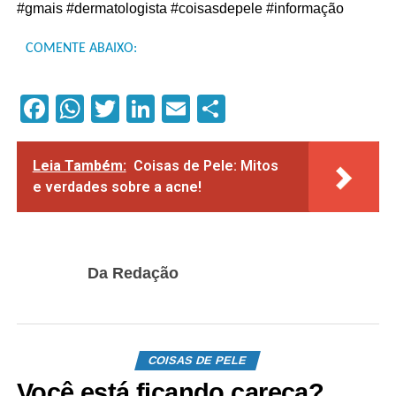
#gmais #dermatologista #coisasdepele #informação
COMENTE ABAIXO:
Facebook
WhatsApp
Twitter
LinkedIn
Email
Compartilhar
Leia Também:
Coisas de Pele: Mitos
e verdades sobre a acne!
Da Redação
COISAS DE PELE
Você está ficando careca?