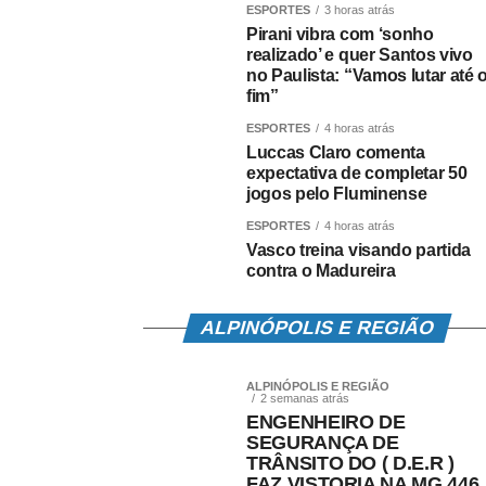
ESPORTES
3 horas atrás
Moisés Lucarelli. Caso consiga a vitória
Pirani vibra com ‘sonho
elimina matematicamente o Santos FC do 
realizado’ e quer Santos vivo
no Paulista: “Vamos lutar até 
fim”
“Vamos secar um pouco o Guarani contra 
também contra o Palmeiras. Vamos lutar a
ESPORTES
4 horas atrás
Luccas Claro comenta
também. Sabemos que a situação no Paulis
expectativa de completar 50
Pirani.
jogos pelo Fluminense
ESPORTES
4 horas atrás
Vasco treina visando partida
contra o Madureira
Fonte:
Agência Esporte
COMENTE ABAIXO:
ALPINÓPOLIS E REGIÃO
ALPINÓPOLIS E REGIÃO
2 semanas atrás
ENGENHEIRO DE
SEGURANÇA DE
TRÂNSITO DO ( D.E.R )
FAZ VISTORIA NA MG 446