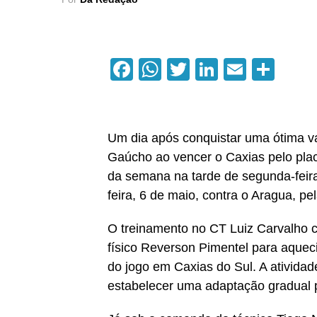
Facebook
WhatsApp
Twitter
LinkedIn
Email
Com
Um dia após conquistar uma ótima v
Gaúcho ao vencer o Caxias pelo placa
da semana na tarde de segunda-feira 
feira, 6 de maio, contra o Aragua, p
O treinamento no CT Luiz Carvalho
físico Reverson Pimentel para aquec
do jogo em Caxias do Sul. A ativid
estabelecer uma adaptação gradual 