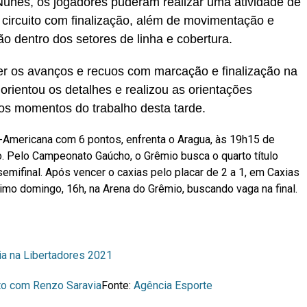
unes, os jogadores puderam realizar uma atividade de
circuito com finalização, além de movimentação e
o dentro dos setores de linha e cobertura.
r os avanços e recuos com marcação e finalização na
 orientou os detalhes e realizou as orientações
dos momentos do trabalho desta tarde.
l-Americana com 6 pontos, enfrenta o Aragua, às 19h15 de
io. Pelo Campeonato Gaúcho, o Grêmio busca o quarto título
mifinal. Após vencer o caxias pelo placar de 2 a 1, em Caxias
imo domingo, 16h, na Arena do Grêmio, buscando vaga na final.
r
In
partilhar
ia na Libertadores 2021
ato com Renzo Saravia
Fonte:
Agência Esporte