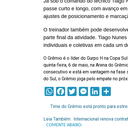
Já sob o comando do técnico Tiago N
passe curto e longo, com avanço em 
ajustes de posicionamento e marcaçã
O treinador também pode desenvolve
parte final da atividade. Tiago Nunes
individuais e coletivas em cada um 
O Grêmio é o líder do Gurpo H na Copa Su
quinta-feira, 6 de maio, na Arena do Grêm
consecutivo e está em vantagem na fase se
do Sul, o Grêmio joga pelo empate no próx
WhatsApp
Facebook
Twitter
Messenge
Linked
Com
Time do Grêmio está pronto para estre
Leia Também:
Internacional renova contr
COMENTE ABAIXO: