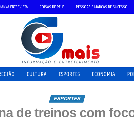
HANYA ENTREVISTA
COISAS DE PELE
PESSOAS E MARCAS DE SUCESSO
REGIÃO
CULTURA
ESPORTES
ECONOMIA
PO
ESPORTES
a de treinos com foc