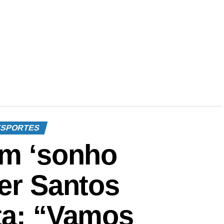
SPORTES
om ‘sonho
uer Santos
ta: “Vamos