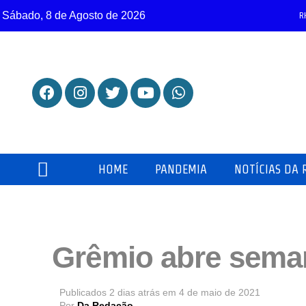
Sábado, 8 de Agosto de 2026
R
HOME
PANDEMIA
NOTÍCIAS DA 
Quem Somos
Política de Privacidade
Grêmio abre seman
Publicados
2 dias atrás
em
4 de maio de 2021
Por
Da Redação