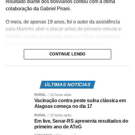
resultado diante dos bolivianos contou com a ótima
colaboração da Gabriel Pirani.
O meia, de apenas 19 anos, foi o autor da assistência
para Marinho abrir o placar antes do primeiro minuto e
também anotou o segundo tento do Peixe na goleada.
Empolgado com a boa apresentação no torneio
continental, o camisa 20 vibrou com o sonho realizado.
CONTINUE LENDO
“Foi um momento especial demais. Não só meu, mas
também de toda a minha família. É uma luta diária que a
gente tem para chegar no objetivo. Marcar um gol com
ÚLTIMAS NOTÍCIAS
essa camisa numa Libertadores é um sonho realizado.
Tudo isso é fruto de muito trabalho. Agora é trabalhar
RURAL
12 horas atrás
mais ainda para que novos sonhos se realizem”, afirmou
Vacinação contra peste suína clássica em
Alagoas começa no dia 17
Pirani.
RURAL
12 horas atrás
Com a esperança reavivada na Conmebol Libertadores, o
Em live, Senar-RS apresenta resultados do
primeiro ano de ATeG
Santos FC agora muda seu foco no Campeonato