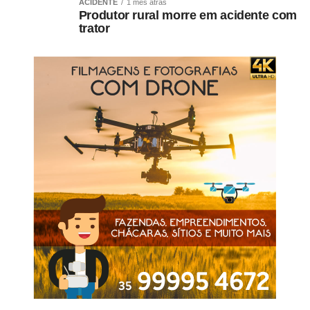
ACIDENTE
1 mês atrás
Palmeiras. Vamos lutar até o fim e dar o máximo para
Produtor rural morre em acidente com
trator
vencer o clássico também. Sabemos que a situação no
Paulista é difícil, mas vamos seguir lutando”, concluiu
Pirani.
Fonte:
Agência Esporte
COMENTE ABAIXO: