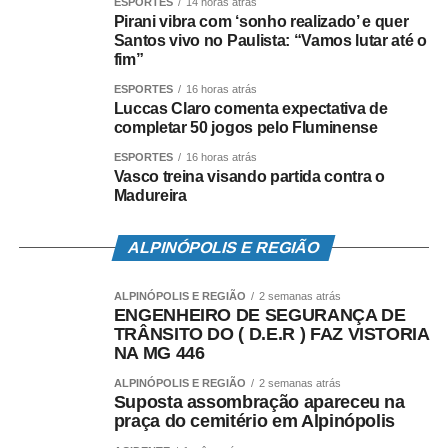
Paulista. O Alvinegro Praiano encara o Palmeiras nesta
ESPORTES
14 horas atrás
Pirani vibra com ‘sonho realizado’ e quer
quinta-feira (6), às 21h, no Allianz Parque, pela 11ª
Santos vivo no Paulista: “Vamos lutar até o
rodada, e precisa da vitória para seguir sonhando com a
fim”
classificação para as quartas de final do torneio.
ESPORTES
16 horas atrás
Luccas Claro comenta expectativa de
Fluminense vence o Santos e atinge sete jogos sem
completar 50 jogos pelo Fluminense
perder
ESPORTES
16 horas atrás
Vasco treina visando partida contra o
Leia Também:
Copa do Brasil: em jogo movimentado,
Madureira
Fortaleza e São Paulo empatam
Antes disso, porém, os santistas precisam dar uma
ALPINÓPOLIS E REGIÃO
‘secada’ no Guarani. Na segunda colocação do grupo D,
com 14 pontos, a equipe de Campinas faz clássico com a
ALPINÓPOLIS E REGIÃO
2 semanas atrás
Ponte nesta quarta (5), às 21h, no Moisés Lucarelli. Caso
ENGENHEIRO DE SEGURANÇA DE
consiga a vitória diante da Macaca, o Bugre consegue a
TRÂNSITO DO ( D.E.R ) FAZ VISTORIA
NA MG 446
vaga e elimina matematicamente o Santos FC do
Paulistão.
ALPINÓPOLIS E REGIÃO
2 semanas atrás
Suposta assombração apareceu na
praça do cemitério em Alpinópolis
“Vamos secar um pouco o Guarani contra a Ponte, sim.
Mas temos que fazer a nossa parte também contra o