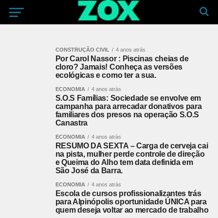
CONSTRUÇÃO CIVIL
4 anos atrás
Por Carol Nassor : Piscinas cheias de
cloro? Jamais! Conheça as versões
ecológicas e como ter a sua.
ECONOMIA
4 anos atrás
S.O.S Famílias: Sociedade se envolve em
campanha para arrecadar donativos para
familiares dos presos na operação S.O.S
Canastra
ECONOMIA
4 anos atrás
RESUMO DA SEXTA – Carga de cerveja cai
na pista, mulher perde controle de direção
e Queima do Alho tem data definida em
São José da Barra.
ECONOMIA
4 anos atrás
Escola de cursos profissionalizantes trás
para Alpinópolis oportunidade ÚNICA para
quem deseja voltar ao mercado de trabalho