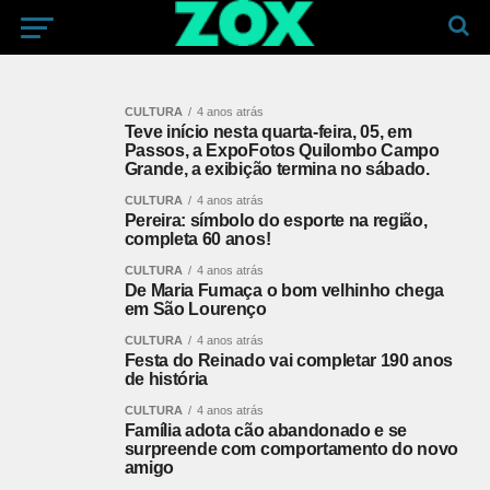
CULTURA
4 anos atrás
Teve início nesta quarta-feira, 05, em
Passos, a ExpoFotos Quilombo Campo
Grande, a exibição termina no sábado.
CULTURA
4 anos atrás
Pereira: símbolo do esporte na região,
completa 60 anos!
CULTURA
4 anos atrás
De Maria Fumaça o bom velhinho chega
em São Lourenço
CULTURA
4 anos atrás
Festa do Reinado vai completar 190 anos
de história
CULTURA
4 anos atrás
Família adota cão abandonado e se
surpreende com comportamento do novo
amigo