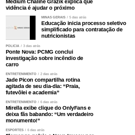
Médium Chaline Grazik explica que
tempo é destinado a falar sobre nós mesmos. Na internet,
vidência é ajudar o próximo
o número sobe para 80%.
MINAS GERAIS
5 dias atrás
Leia Também:
Entenda como a psicanálise contribui para
Educação inicia processo seletivo
o autoconhecimento
simplificado para contratação de
nutricionistas
A neurobiologia explica que as ações cerebrais diante
das curtidas nas redes sociais podem aumentar os níveis
POLÍCIA
3 dias atrás
de ocitocina, conhecida como
“hormônio do amor”
,
Ponte Nova: PCMG conclui
investigação sobre incêndio de
que estimula sentimentos como empatia, generosidade e
carro
confiança, e tem altas quando o indivíduo está
apaixonado.
ENTRETENIMENTO
2 dias atrás
Jade Picon compartilha rotina
Estudos neurocientíficos revelam que quando o indivíduo
agitada de seu dia-dia: “Praia,
futevôlei e academia”
compartilha informações pessoais na internet, ele
estimula as regiões do cérebro envolvidas na
ENTRETENIMENTO
6 dias atrás
conectividade, como o córtex pré-frontal medial,
Mirella exibe clique do OnlyFans e
deixa fãs babando: “Um verdadeiro
amígdalas cerebrais e precuneus – regiões do
monumento!”
cérebro envolvidas na autorreflexão e em determinados
aspetos da consciência emocional.
ESPORTES
6 dias atrás