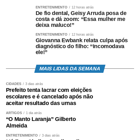
Regiões do cérebro que controlam as emoções, a
ENTRETENIMENTO
12 horas atrás
atenção e a tomada de decisões são afetadas, porque as
De fio dental, Geisy Arruda posa de
redes sociais oferecem respostas imediatas com pouco
costa e dá zoom: “Essa mulher me
esforço. E quanto mais respostas imediatas se tem, mais
deixa maluco!”
rapidamente se quer resolver os problemas, e é o mesmo
ENTRETENIMENTO
12 horas atrás
processo que acontece quando há consumo de drogas.
Giovanna Ewbank relata culpa após
diagnóstico do filho: “Incomodava
Prazeres imediatos.
ele!”
Papel das redes sociais na
MAIS LIDAS DA SEMANA
produção de hormônios
CIDADES
3 dias atrás
As redes sociais também desencadeiam uma liberação
Prefeito tenta lacrar com eleições
escolares e é cancelado após não
de dopamina, o hormônio do bem-estar. Em exames de
aceitar resultado das urnas
ressonância magnética, cientistas descobriram que as
áreas de bem-estar dos cérebro são muito mais ativadas
ARTIGOS
1 dia atrás
“O Manto Laranja” Gilberto
quando as pessoas falam sobre si mesmas ou expressam
Almeida
opiniões, em vez de ouvir os outros. Em uma conversa
face a face com outra pessoa, cerca de 30% a 40% do
ENTRETENIMENTO
3 dias atrás