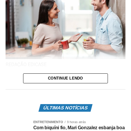
REDAÇÃO EDICASE
Ganhar ‘likes’ nas redes sociais estimula a área de
CONTINUE LENDO
recompensa do cérebro humano
Em tempos de redes sociais, um click “gostei” promove
uma ação positiva e motivacional no cérebro de quem
ÚLTIMAS NOTÍCIAS
curte e recebe a curtida. Mas, todo cuidado é pouco com
essa dinâmica de relacionamento, em momentos
ENTRETENIMENTO
9 horas atrás
contemporâneos, vulneráveis ao esvaziamento dos
Com biquíni fio, Mari Gonzalez esbanja boa