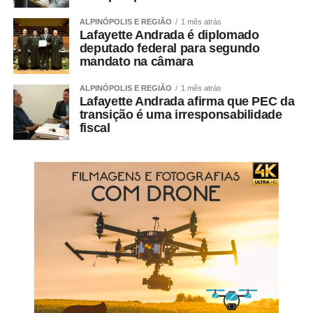
redes sociais e continuam solitárias esperando que
ALPINÓPOLIS E REGIÃO
1 mês atrás
alguém “curta” o que foi postado. Uma explicação à luz
Lafayette Andrada é diplomado
da
neurobiologia
, revela que o cérebro humano precisa
deputado federal para segundo
mandato na câmara
de determinados estímulos que influenciam a autoestima
e a aceitação em um determinado grupo de pessoas. O
ALPINÓPOLIS E REGIÃO
1 mês atrás
humano é um “animal social” que precisa
Lafayette Andrada afirma que PEC da
intencionalmente de elogios como fator estimulante para
transição é uma irresponsabilidade
fiscal
ativar o sistema de recompensa emocional.
Nosso cérebro “adora” novidades. Mas, no fim das
contas, ele seleciona o que é importante para depois
guardar essas informações de verdade. Ou seja, ele
trabalha em duas etapas. Acontece que, por conta dessa
primeira etapa ser mais prazerosa e frenética, liberando
compostos químicos que satisfazem o corpo, sempre
queremos involuntariamente nos manter conferindo
novidades e acabamos sem tempo para guardarmos o
conteúdo na segunda etapa. E essa é a especialidade da
internet, produzir informações rápidas e inovadoras.