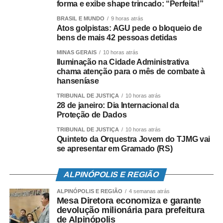
sentimentos humanos.
forma e exibe shape trincado: “Perfeita!”
BRASIL E MUNDO
9 horas atrás
Casais se conhecem rápido demais e logo partem para
Atos golpistas: AGU pede o bloqueio de
mudar o status do relacionamento nas redes sociais. Com
bens de mais 42 pessoas detidas
isso, esquecem de conhecer melhor o parceiro, ver até
MINAS GERAIS
10 horas atrás
onde existe compatibilidade, saber se estar num
Iluminação na Cidade Administrativa
chama atenção para o mês de combate à
relacionamento saudável e se é isso mesmo que se
hanseníase
deseja.
TRIBUNAL DE JUSTIÇA
10 horas atrás
28 de janeiro: Dia Internacional da
Essas questões ficam para daqui algumas semanas ou
Proteção de Dados
meses. São líquidas as relações de hoje em dia, segundo
o sociólogo Zygmunt Bauman. E em um click, torna-se
TRIBUNAL DE JUSTIÇA
10 horas atrás
Quinteto da Orquestra Jovem do TJMG vai
muito fácil conquistar, acabar, excluir, bloquear pessoas
se apresentar em Gramado (RS)
como um produto descartável.
ALPINÓPOLIS E REGIÃO
A falsa sensação de estar
ALPINÓPOLIS E REGIÃO
4 semanas atrás
rodeado de amigos
Mesa Diretora economiza e garante
devolução milionária para prefeitura
de Alpinópolis
O fato é que as pessoas possuem muitos “amigos” nas