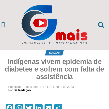
SAÚDE
Indígenas vivem epidemia de
diabetes e sofrem com falta de
assistência
Publicados
3 dias atrás
em
24 de janeiro de 2023
Por
Da Redação
Facebook
WhatsApp
Twitter
LinkedIn
Email
Compartilhar