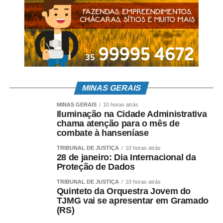
Redes sociais estimulam
o
cérebro
As redes sociais influenciam nossos sentidos biológicos
e estimulam o cérebro humano a continuar “clicado e
MINAS GERAIS
ligado”. Esse processo acontece devido ao prazer
estabelecido na função cerebral, como acontece nas
MINAS GERAIS
10 horas atrás
Iluminação na Cidade Administrativa
probabilidades de sobrevivência, por exemplo, comer
chama atenção para o mês de
comidas calóricas, dormir bem, aprender novas
combate à hanseníase
habilidades, conseguir apoio social, fazer sexo.
TRIBUNAL DE JUSTIÇA
10 horas atrás
28 de janeiro: Dia Internacional da
Leia Também:
Fiocruz: Vacinas salvaram 63 mil idosos de
Proteção de Dados
janeiro a agosto de 2021
TRIBUNAL DE JUSTIÇA
10 horas atrás
O cérebro pode ser estimulado por qualquer atividade ou
Quinteto da Orquestra Jovem do
informação prazerosa, mesmo sem ter a função de
TJMG vai se apresentar em Gramado
sobrevivência, por exemplo, jogos, músicas, filmes, livros,
(RS)
danças, redes sociais, sendo especialmente superativado