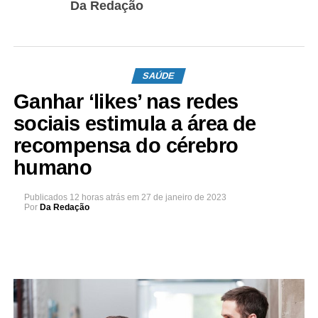
Da Redação
SAÚDE
Ganhar ‘likes’ nas redes
sociais estimula a área de
recompensa do cérebro
humano
Publicados
12 horas atrás
em
27 de janeiro de 2023
Por
Da Redação