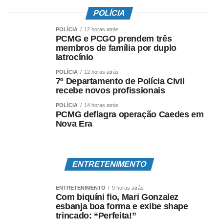
por drogas como anfetaminas e heroína.
POLÍCIA
De fato as redes sociais provocam
modificabilidade
POLÍCIA
12 horas atrás
PCMG e PCGO prendem três
cerebral
, esse fenômeno é incontestável, pois,
membros de família por duplo
evidências científicas demonstram que conexões
latrocínio
neuronais são estimuladas por determinados fatores
POLÍCIA
12 horas atrás
neurotróficos que estabelecem novas rotas alternativas
7º Departamento de Polícia Civil
nas células neuronais do córtex cerebral.
recebe novos profissionais
POLÍCIA
14 horas atrás
Consequências dos prazeres
PCMG deflagra operação Caedes em
Nova Era
imediatos no cérebro
Entre 5% e 10% dos usuários de internet são incapazes
ENTRETENIMENTO
de controlar a quantidade de tempo que passam on-line.
Apesar de ser uma dependência psicológica, estudos
mostram que há deficiências cerebrais parecidas com as
ENTRETENIMENTO
9 horas atrás
Com biquíni fio, Mari Gonzalez
provocadas por dependências químicas.
esbanja boa forma e exibe shape
trincado: “Perfeita!”