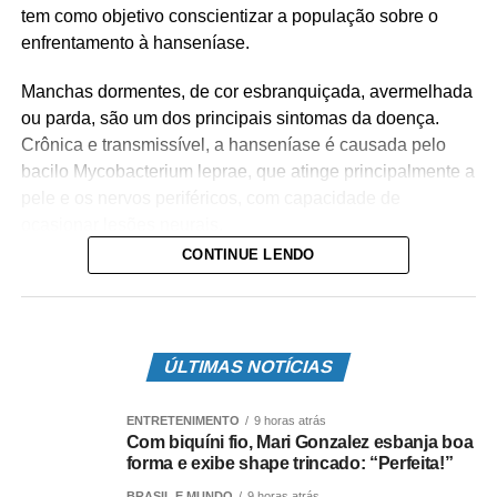
tem como objetivo conscientizar a população sobre o
enfrentamento à hanseníase.
Manchas dormentes, de cor esbranquiçada, avermelhada
ou parda, são um dos principais sintomas da doença.
Crônica e transmissível, a hanseníase é causada pelo
bacilo Mycobacterium leprae, que atinge principalmente a
pele e os nervos periféricos, com capacidade de
ocasionar lesões neurais.
CONTINUE LENDO
Sem tratamento adequado, a hanseníase tem alto poder
incapacitante, principal responsável pelo estigma e
discriminação às pessoas acometidas pela doença.
ÚLTIMAS NOTÍCIAS
Por isso é importante alertar a população sobre os sinais
e sintomas da doença, a necessidade de procurar os
ENTRETENIMENTO
9 horas atrás
serviços de saúde o quanto antes, além de divulgar o
Com biquíni fio, Mari Gonzalez esbanja boa
tratamento e cura da doença, combatendo o preconceito
forma e exibe shape trincado: “Perfeita!”
que existe diante da falta de informação.
BRASIL E MUNDO
9 horas atrás