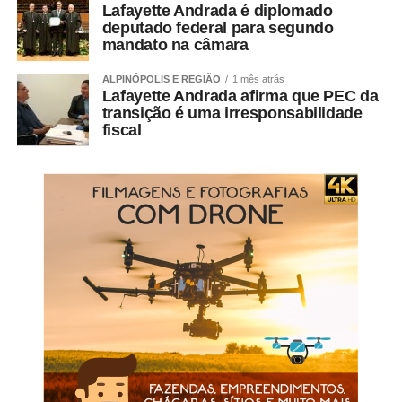
Lafayette Andrada é diplomado
deputado federal para segundo
mandato na câmara
ALPINÓPOLIS E REGIÃO
1 mês atrás
Lafayette Andrada afirma que PEC da
transição é uma irresponsabilidade
fiscal
Dirceu Aurélio / Imprensa MG
Ações em Minas Gerais
Segundo dados da
Secretaria de Estado de Saúde
(SES-MG)
, entre os anos de 2017 e 2021, foram
diagnosticados 4.856 novos casos de hanseníase em
Minas, com tendência decrescente de notificação. Em
2017 foram 1.104 novos casos; em 2018 foram 1.035
casos; em 2019 foram 1.090 casos; em 2020 foram 759
casos; e em 2021 foram 868.