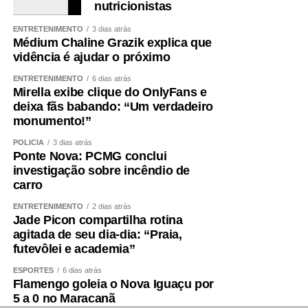
nutricionistas
ENTRETENIMENTO
3 dias atrás
Médium Chaline Grazik explica que
vidência é ajudar o próximo
ENTRETENIMENTO
6 dias atrás
Mirella exibe clique do OnlyFans e
deixa fãs babando: “Um verdadeiro
monumento!”
POLÍCIA
3 dias atrás
Ponte Nova: PCMG conclui
investigação sobre incêndio de
carro
ENTRETENIMENTO
2 dias atrás
Jade Picon compartilha rotina
agitada de seu dia-dia: “Praia,
futevôlei e academia”
ESPORTES
6 dias atrás
Flamengo goleia o Nova Iguaçu por
5 a 0 no Maracanã