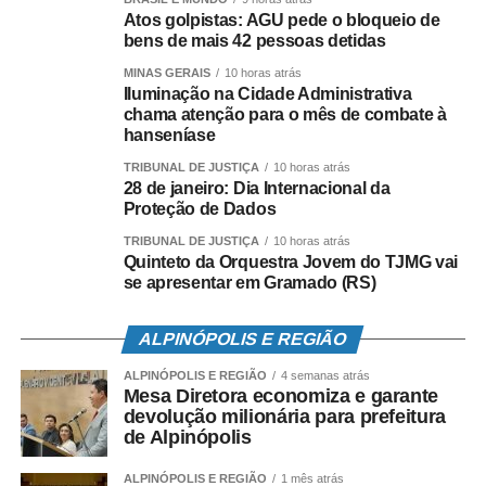
Atos golpistas: AGU pede o bloqueio de
O tratamento da hanseníase está disponível nas
bens de mais 42 pessoas detidas
unidades do Sistema Único de Saúde (SUS).
MINAS GERAIS
10 horas atrás
Imediatamente após começar o tratamento, que dura
Iluminação na Cidade Administrativa
entre seis a 12 meses, mesmo os pacientes da forma
chama atenção para o mês de combate à
hanseníase
contagiosa, cerca de 30% do total de doentes já não mais
a transmitem para as pessoas com quem convivem. Os
TRIBUNAL DE JUSTIÇA
10 horas atrás
28 de janeiro: Dia Internacional da
contatos domiciliares dos pacientes com hanseníase têm
Proteção de Dados
maior risco de desenvolver a doença, portanto, também
devem ser examinados e orientados.
TRIBUNAL DE JUSTIÇA
10 horas atrás
Quinteto da Orquestra Jovem do TJMG vai
se apresentar em Gramado (RS)
Leia Também:
Sisema lança edital de contratação
ALPINÓPOLIS E REGIÃO
temporária para 44 vagas de gestores e analistas
ambientais
ALPINÓPOLIS E REGIÃO
4 semanas atrás
Mesa Diretora economiza e garante
devolução milionária para prefeitura
de Alpinópolis
ALPINÓPOLIS E REGIÃO
1 mês atrás