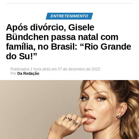
ENTRETENIMENTO
Após divórcio, Gisele
Bündchen passa natal com
família, no Brasil: “Rio Grande
do Su!”
Publicados
1 hora atrás
em
27 de dezembro de 2022
Por
Da Redação