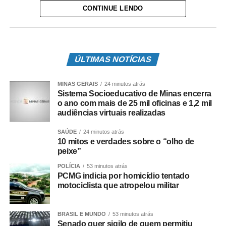
futebol americano, Tom Brady.
CONTINUE LENDO
Ver essa foto no Instagram
ÚLTIMAS NOTÍCIAS
Uma publicação compartilhada por Gisele
MINAS GERAIS
24 minutos atrás
Bündchen (@gisele)
Sistema Socioeducativo de Minas encerra
o ano com mais de 25 mil oficinas e 1,2 mil
audiências virtuais realizadas
Fonte:
TOP Famosos
SAÚDE
24 minutos atrás
10 mitos e verdades sobre o “olho de
COMENTE ABAIXO:
peixe”
POLÍCIA
53 minutos atrás
PCMG indicia por homicídio tentado
motociclista que atropelou militar
Leia Também:
SICOOB CREDIALP CONTA A HISTÓRIA
DE ISRAEL CARDOSO
BRASIL E MUNDO
53 minutos atrás
Senado quer sigilo de quem permitiu