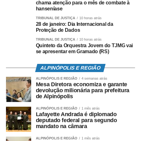
pelos atos terroristas.
chama atenção para o mês de combate à
hanseníase
No total, já foi solicitado o bloqueio de bens de 134
TRIBUNAL DE JUSTIÇA
10 horas atrás
pessoas e 7 empresas, sendo que 82 pessoas foram
28 de janeiro: Dia Internacional da
acusadas de participar efetivamente da depredação do
Proteção de Dados
patrimônio público.
TRIBUNAL DE JUSTIÇA
10 horas atrás
Quinteto da Orquestra Jovem do TJMG vai
Leia também
se apresentar em Gramado (RS)
Moraes manda à PGR pedido para barrar posse de
ALPINÓPOLIS E REGIÃO
deputados investigados
ALPINÓPOLIS E REGIÃO
4 semanas atrás
Mesa Diretora economiza e garante
Israel: ataque a tiros em sinagoga de Jerusalém
devolução milionária para prefeitura
deixa 7 mortos
de Alpinópolis
EUA: presença de Bolsonaro em condomínio gera
ALPINÓPOLIS E REGIÃO
1 mês atrás
incômodo aos moradores
Lafayette Andrada é diplomado
deputado federal para segundo
mandato na câmara
As outras 52 pessoas e sete empresas tiveram solicitada
ALPINÓPOLIS E REGIÃO
1 mês atrás