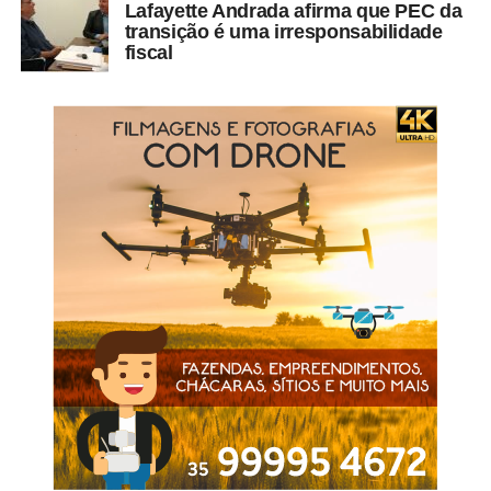
Lafayette Andrada afirma que PEC da
a indisponibilidade dos bens por financiarem o fretamento
transição é uma irresponsabilidade
de ônibus para os atos antidemocráticos.
fiscal
Leia Também:
Anderson Torres segue preso após passar
por audiência de custódia
A Justiça Federal já acolheu o pedido para bloquear bens
dos acusados de financiar veículos que transportaram
pessoas até o Distrito Federal. Cerca de R$ 4,3 milhões
só em veículos de pessoas e empresas envolvidas já
estão bloqueados.
Leia mais:
Tarcísio vai com Kassab a jantar de Lira e
ignora Bolsonaro em fala
A 8ª Vara Federal de Brasília já havia aceitado o pedido
da AGU para ampliar para R$ 18,5 milhões o valor a ser
ressarcido em relação aos objetos quebrados durante a
ação dos golpistas no início do mês.