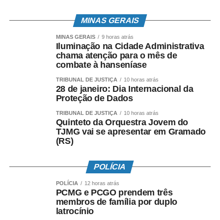
A medida foi elaborada com base em documentos da
Polícia Civil do Distrito Federal e da decretação de prisão
MINAS GERAIS
preventiva, por parte de Alexandre de Moraes, de ao
menos 942 pessoas envolvidas na tentativa de golpe.
MINAS GERAIS
9 horas atrás
Iluminação na Cidade Administrativa
chama atenção para o mês de
Entre no
canal do Último Segundo no Telegram
e veja
combate à hanseníase
as principais notícias do dia no Brasil e no Mundo. Siga
TRIBUNAL DE JUSTIÇA
10 horas atrás
também o
perfil geral do Portal iG.
28 de janeiro: Dia Internacional da
Proteção de Dados
Fonte:
IG Política
TRIBUNAL DE JUSTIÇA
10 horas atrás
Quinteto da Orquestra Jovem do
COMENTE ABAIXO:
TJMG vai se apresentar em Gramado
(RS)
POLÍCIA
POLÍCIA
12 horas atrás
PCMG e PCGO prendem três
membros de família por duplo
latrocínio