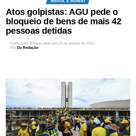
BRASIL E MUNDO
Atos golpistas: AGU pede o
bloqueio de bens de mais 42
pessoas detidas
Publicados
9 horas atrás
em
27 de janeiro de 2023
Por
Da Redação