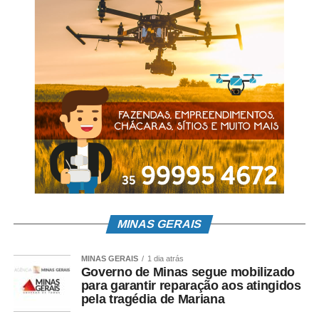
“Sabemos que um telefone não serve apenas para ligar e
enviar mensagens de texto, mas também para nos ajudar
a relaxar e descontrair”, diz o site da fabricante. “É por
isso que o Nokia 105 vem com jogos pré-carregados,
incluindo o favorito de todos, Snake.”
A bateria é outro destaque. Com 800 mAh, a HMD Global
promete um celular que passará um dia inteiro longe da
tomada. A recarga, no entanto, é feita por uma porta
micro-USB.
Leia Também:
Como Gerar Dinheiro com Seu Site?
Apesar
MINAS GERAIS
da homologação da Anatel, ainda não há previsão de
lançamento do Nokia 105 no Brasil.
MINAS GERAIS
1 dia atrás
Governo de Minas segue mobilizado
Fonte:
IG TECNOLOGIA
para garantir reparação aos atingidos
pela tragédia de Mariana
COMENTE ABAIXO: