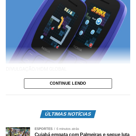
DIVULGAÇÃO/HDM GLOBAL
Nokia 105 (2022) pode ser vendido no Brasil
CONTINUE LENDO
O Nokia 105 (2022) é um celular simples, voltado para
quem quer fazer ligações e trocar algumas mensagens.
Após o lançamento no exterior, o telefone da HMD Global
ÚLTIMAS NOTÍCIAS
recebeu o seu certificado de homologação da Anatel
(Agência Nacional de Telecomunicações), autorizando a
ESPORTES
6 minutos atrás
sua venda no Brasil. Entre os destaques, estão o famoso
Cuiabá empata com Palmeiras e segue luta