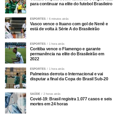
jogo da cobrinha (Snake) e a bateria de longa duração.
para continuar na elite do futebol Brasileiro
O certificado é voltado ao celular de modelo TA-1465,
ESPORTES
6 minutos atrás
fabricado pela HMD Global. Segundo os documentos da
Vasco vence o Ituano com gol de Nenê e
Anatel acessados pelo Tecnoblog, trata-se do Nokia 105,
está de volta à Série A do Brasileirão
que foi liberado no Brasil a pedido da Multi. A aprovação
foi emitida ao modelo em questão em 24 de outubro de
ESPORTES
1 hora atrás
2022.
Coritiba vence o Flamengo e garante
permanência na elite do Brasileirão em
O modelo possui um corpo compacto, com botões
2022
numéricos e de navegação, como antigamente. As teclas
ESPORTES
1 hora atrás
dividem a porção central com uma pequena tela, que
Palmeiras derrota o Internacional e vai
também é usada para rodar os jogos pré-instalados. O
disputar a final da Copa do Brasil Sub-20
modelo ainda possui o corpo colorido e traz uma luz na
porção superior para ser usada como lanterna.
SAÚDE
2 horas atrás
Covid-19: Brasil registra 1.077 casos e seis
Leia Também:
Novo equipamento adquirido pela Epamig
mortes em 24 horas
ILCT permite mais agilidade e precisão nas análises de
queijos e produtos lácteos