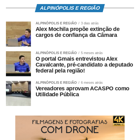
Nokia 105 traz o jogo da cobrinha
ALPINÓPOLIS E REGIÃO
e mais
ALPINÓPOLIS E REGIÃO
3 dias atrás
Como era de se imaginar, o Nokia 105 não traz muitos
Alex Mochila propõe extinção de
cargos de confiança da Câmara
recursos. Afinal, seu foco está em oferece uma opção
básica a quem não faz questão de ter um smartphone.
Por isso, sua lista de atributos é curta, mas traz funções
ALPINÓPOLIS E REGIÃO
5 meses atrás
essenciais, como o rádio FM, e outras para distrair a
O portal Gmais entrevistou Alex
Cavalcante, pré-candidato a deputado
cabeça, como o jogo da cobrinha.
federal pela região!
Leia também
ALPINÓPOLIS E REGIÃO
6 meses atrás
Vereadores aprovam ACASPO como
Brasil tem norma inédita para tornar aplicativos
Utilidade Pública
mais acessíveis
Mercado de celulares tem pior queda desde 2014,
mas Apple vendeu mais
Redmi Note 12 Pro+ tem recarga super-rápida de
210 W