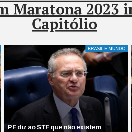
 Maratona 2023 in
Capitólio
ENTRETENIMENTO
Adriane Galisteu exibe fantasia