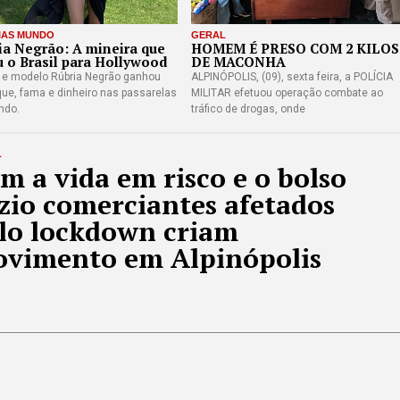
IAS MUNDO
GERAL
ia Negrão: A mineira que
HOMEM É PRESO COM 2 KILOS
u o Brasil para Hollywood
DE MACONHA
z e modelo Rúbria Negrão ganhou
ALPINÓPOLIS, (09), sexta feira, a POLÍCIA
ue, fama e dinheiro nas passarelas
MILITAR efetuou operação combate ao
ndo.
tráfico de drogas, onde
L
m a vida em risco e o bolso
zio comerciantes afetados
lo lockdown criam
vimento em Alpinópolis