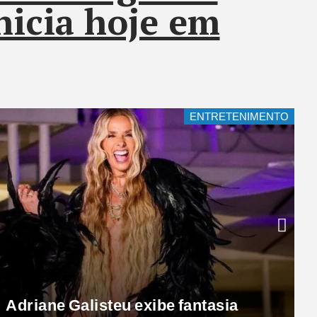
icia hoje em
ENTRETENIMENTO
Larissa Santos posa fantasiada e