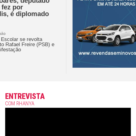
oares, deputado
 fez por
lis, é diplomado
GIÃO
Escolar se revolta
ito Rafael Freire (PSB) e
ifestação
ENTREVISTA
COM RHANYA