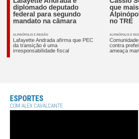
Lafayette Andrada é
Cássio S
diplomado deputado
que mais
federal para segundo
Alpinópo
mandato na câmara
no TRE
ALPINÓPOLIS E REGIÃO
ALPINÓPOLIS E RE
Lafayette Andrada afirma que PEC
Comunidade 
da transição é uma
contra prefe
irresponsabilidade fiscal
ameaça man
ESPORTES
COM ALEX CAVALCANTE