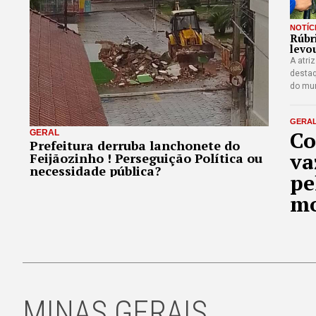
NOTÍC
Rúbr
levo
A atri
destaq
do mu
GERA
Co
GERAL
Prefeitura derruba lanchonete do
va
Feijãozinho ! Perseguição Política ou
necessidade pública?
pe
mo
MINAS GERAIS