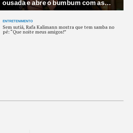
comissão saltando: “Fred tirou uma
sorte absurda!”
ENTRETENIMENTO
Sem sutiã, Rafa Kalimann mostra que tem samba no
pé: “Que noite meus amigos!”