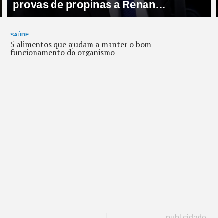
ousada e abre o bumbum com as
mãos: “Ousada!”
SAÚDE
5 alimentos que ajudam a manter o bom
funcionamento do organismo
publicidade