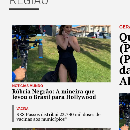
GER
Q
(
(
d
A
NOTÍCIAS MUNDO
Rúbria Negrão: A mineira que
levou o Brasil para Hollywood
VACINA
SRS Passos distribui 23.740 mil doses de
vacinas aos municípios*