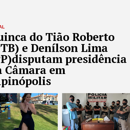
AL
uinca do Tião Roberto
PTB) e Denílson Lima
PP)disputam presidência
a Câmara em
lpinópolis