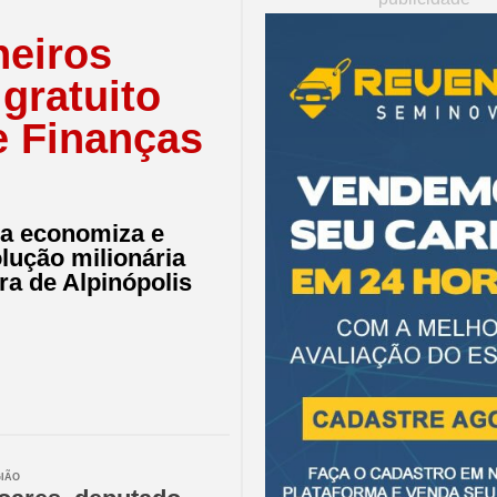
eiros
gratuito
e Finanças
ra economiza e
lução milionária
ra de Alpinópolis
GIÃO