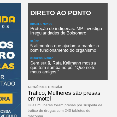
DIRETO AO PONTO
BRASIL E MUNDO
Proteção de indígenas: MP investiga
irregularidades de Bolsonaro
SAÚDE
5 alimentos que ajudam a manter o
bom funcionamento do organismo
ENTRETENIMENTO
Sem sutiã, Rafa Kalimann mostra
que tem samba no pé: “Que noite
meus amigos!”
ALPINÓPOLIS E REGIÃO
Tráfico; Mulheres são presas
em motel
Duas mulheres foram presas por suspeita de
tráfico de drogas com 240 tabletes de
maconha